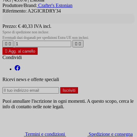
Produttore/Brand:
Crafter's Estonian
Riferimento: A2GICRDRY34
Prezzo:
€ 40,33
IVA incl.
Spese di spedizione non incluse.
Eventuali dazi doganali per spedizioni Extra UE non inclusi.





Agg. al carrello
Condividi
Ricevi news e offerte speciali
Puoi annullare l'iscrizione in ogni momenti. A questo scopo, cerca le
info di contatto nelle note legali.
Termini e condizioni
Spedizione e consegna