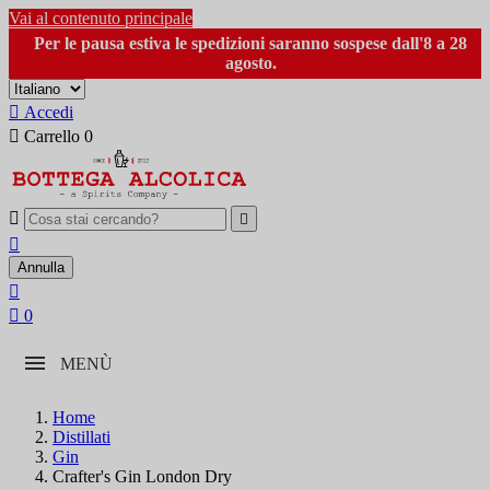
Vai al contenuto principale
Per le pausa estiva le spedizioni saranno sospese dall'8 a 28
agosto.

Accedi

Carrello
0



Annulla


0
MENÙ
Home
Distillati
Gin
Crafter's Gin London Dry