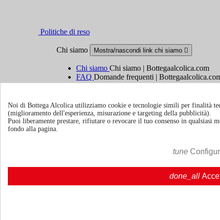
Politiche di reso
Chi siamo
Mostra/nascondi link chi siamo

Chi siamo
Chi siamo | Bottegaalcolica.com
FAQ
Domande frequenti | Bottegaalcolica.co
Contattaci
Noi di Bottega Alcolica utilizziamo cookie e tecnologie simili per finalità tec
Informazioni
Mostra/nascondi link informazioni

(miglioramento dell'esperienza, misurazione e targeting della pubblicità).
Puoi liberamente prestare, rifiutare o revocare il tuo consenso in qualsiasi
fondo alla pagina.
Cookie policy
Ristoranti - Bar - Catering - Hotel
tune
Configu
Account
Mostra/nascondi i link del tuo account

done_all
Acce
Tracciamento ordine
Accedi
Crea un account