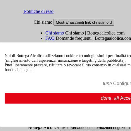
Politiche di reso
Chi siamo
Mostra/nascondi link chi siamo

Chi siamo
Chi siamo | Bottegaalcolica.com
FAQ
Domande frequenti | Bottegaalcolica.co
Contattaci
Noi di Bottega Alcolica utilizziamo cookie e tecnologie simili per finalità tec
Informazioni
Mostra/nascondi link informazioni

(miglioramento dell'esperienza, misurazione e targeting della pubblicità).
Puoi liberamente prestare, rifiutare o revocare il tuo consenso in qualsiasi
Cookie policy
fondo alla pagina.
Ristoranti - Bar - Catering - Hotel
tune
Configu
Account
Mostra/nascondi i link del tuo account

done_all
Acce
Tracciamento ordine
Accedi
Crea un account
Bottega Alcolica
Mostra/nascondi informazioni negozio
