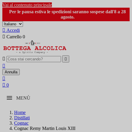
Vai al contenuto principale
Per le pausa estiva le spedizioni saranno sospese dall'8 a 28
agosto.

Accedi

Carrello
0



Annulla


0
MENÙ
Home
Distillati
Cognac
Cognac Remy Martin Louis XIII