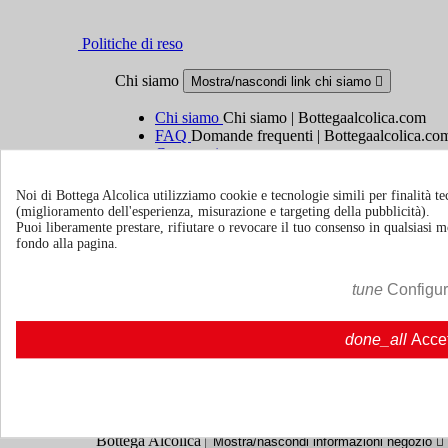
Politiche di reso
Chi siamo
Mostra/nascondi link chi siamo

Chi siamo
Chi siamo | Bottegaalcolica.com
FAQ
Domande frequenti | Bottegaalcolica.co
Contattaci
Noi di Bottega Alcolica utilizziamo cookie e tecnologie simili per finalità tec
Informazioni
Mostra/nascondi link informazioni

(miglioramento dell'esperienza, misurazione e targeting della pubblicità).
Puoi liberamente prestare, rifiutare o revocare il tuo consenso in qualsiasi
Cookie policy
fondo alla pagina.
Ristoranti - Bar - Catering - Hotel
tune
Configu
Account
Mostra/nascondi i link del tuo account

done_all
Acce
Tracciamento ordine
Accedi
Crea un account
Bottega Alcolica
Mostra/nascondi informazioni negozio
