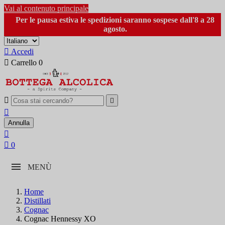
Vai al contenuto principale
Per le pausa estiva le spedizioni saranno sospese dall'8 a 28
agosto.

Accedi

Carrello
0



Annulla


0
MENÙ
Home
Distillati
Cognac
Cognac Hennessy XO