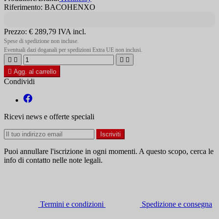
Riferimento: BACOHENXO
Prezzo:
€ 289,79
IVA incl.
Spese di spedizione non incluse.
Eventuali dazi doganali per spedizioni Extra UE non inclusi.





Agg. al carrello
Condividi
Ricevi news e offerte speciali
Puoi annullare l'iscrizione in ogni momenti. A questo scopo, cerca le
info di contatto nelle note legali.
Termini e condizioni
Spedizione e consegna