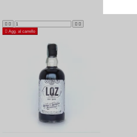





Agg. al carrello