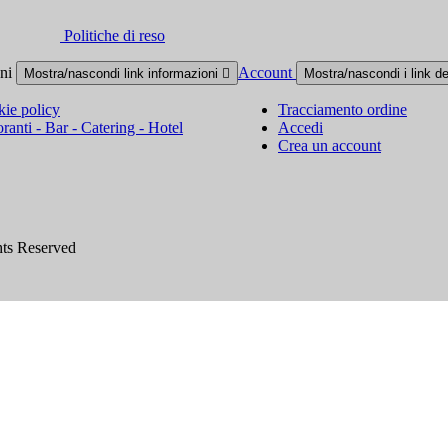
Politiche di reso
oni
Account
Mostra/nascondi link informazioni

Mostra/nascondi i link d
ie policy
Tracciamento ordine
oranti - Bar - Catering - Hotel
Accedi
Crea un account
hts Reserved