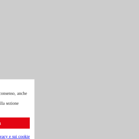
 consenso, anche
lla sezione
a
ivacy e sui cookie