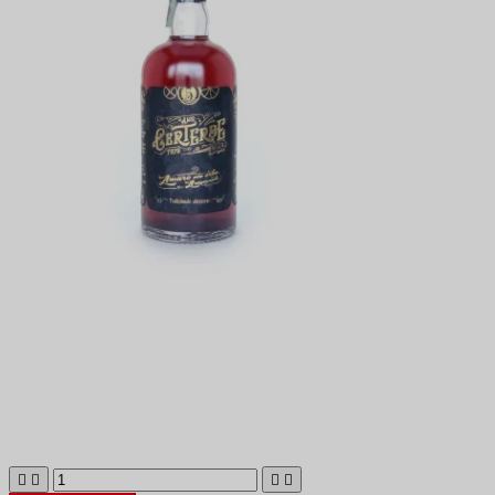



