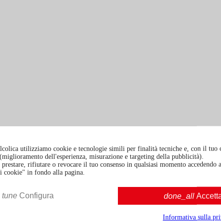
colica utilizziamo cookie e tecnologie simili per finalità tecniche e, con il tuo
à (miglioramento dell'esperienza, misurazione e targeting della pubblicità).
prestare, rifiutare o revocare il tuo consenso in qualsiasi momento accedendo a
i cookie" in fondo alla pagina.
RTF Ratafia di Amarene 7579
tune
Configura
done_all
Accett
Informativa sulla pr
50cl | 21.0%