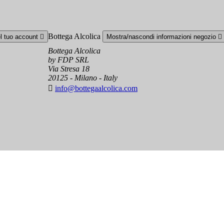
Bottega Alcolica
el tuo account

Mostra/nascondi informazioni negozio

Bottega Alcolica
by FDP SRL
Via Stresa 18
20125 - Milano - Italy

info@bottegaalcolica.com