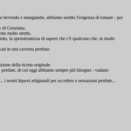
mo bevendo e mangiando, abbiamo sentito l'esigenza di tornare - per
re di Genziana.
tto molto stretto.
finito, la spensieratezza di sapere che c'è qualcuno che, in modo
vati in una caverna perduta:
one della ricetta originale.
rti, perdute, di cui oggi abbiamo sempre più bisogno - vadano
i nostri liquori artigianali per accedere a sensazioni perdute...