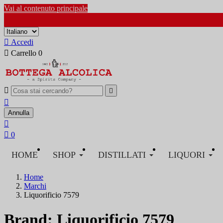
Vai al contenuto principale

Accedi

Carrello
0



Annulla


0
HOME
SHOP
DISTILLATI
LIQUORI
Home
Marchi
Liquorificio 7579
Brand: Liquorificio 7579