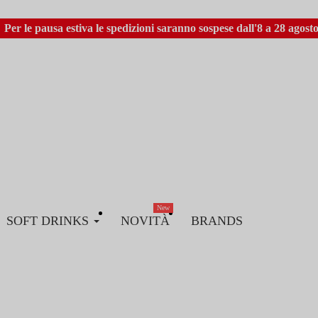
Per le pausa estiva le spedizioni saranno sospese dall'8 a 28 agosto
New
SOFT DRINKS
NOVITÀ
BRANDS