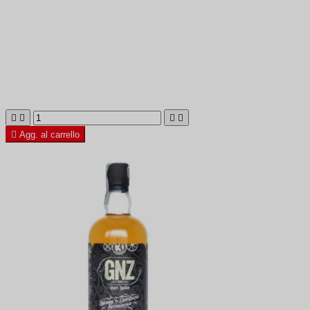





Agg. al carrello