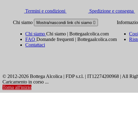
Termini e condizioni
Spedizione e consegna
Chi siamo
Informazi
Mostra/nascondi link chi siamo

Chi siamo
Chi siamo | Bottegaalcolica.com
Cook
FAQ
Domande frequenti | Bottegaalcolica.com
Rist
Contattaci
© 2012-2026 Bottega Alcolica | FDP s.r.l. | IT12274200968 | All Rig
Caricamento in corso ...
Torna all'inizio