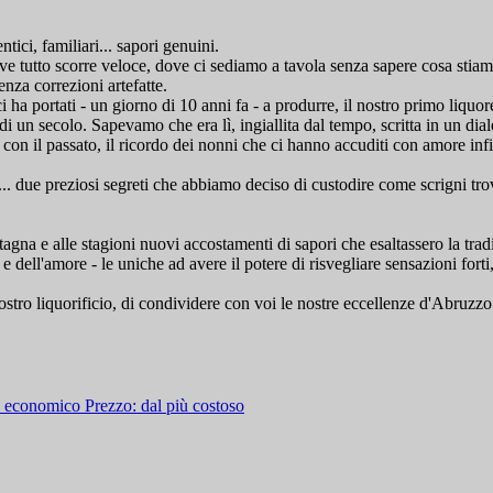
tici, familiari... sapori genuini.
e tutto scorre veloce, dove ci sediamo a tavola senza sapere cosa stia
enza correzioni artefatte.
i ha portati - un giorno di 10 anni fa - a produrre, il nostro primo liquo
i un secolo. Sapevamo che era lì, ingiallita dal tempo, scritta in un diale
e con il passato, il ricordo dei nonni che ci hanno accuditi con amore in
.. due preziosi segreti che abbiamo deciso di custodire come scrigni tro
 e alle stagioni nuovi accostamenti di sapori che esaltassero la tradizi
a e dell'amore - le uniche ad avere il potere di risvegliare sensazioni fo
ro liquorificio, di condividere con voi le nostre eccellenze d'Abruzzo... 
iù economico
Prezzo: dal più costoso