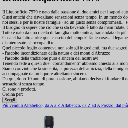
Il Liquorificio 7579 è nato dalla passione di due amici per i sapori auten
Gusti antichi che risvegliano sensazioni senza tempo. In un mondo dov
noi stessi e per le nostre famiglie - ad un gusto senza compromessi... s
Il bisogno di sapere che ciò che si sta bevendo è fatto da mani fidate, c
Tutto è nato da una ricetta di famiglia molto antica, tramandata da più d
Cosa ci ha fatto aprire quel cassetto del tempo? Tante cose... il legam
disinteressato, si occupa di te.
Quel piccolo foglio conteneva non solo gli ingredienti, ma due segreti.
- l'ascolto incondizionato della natura e dei monti d'Abruzzo
- l'ascolto della tradizione pura e sincera dei nostri avi
Tenendo fede a questi due "comandamenti" abbiamo chiesto alla montagna
Siamo convinti che la sincerità, la purezza dell'amicizia, della famigli
accompagnate da un liquore altrettanto sincero.
Da qui, dopo 10 anni di pura passione, abbiamo deciso di fondare il nost
sensazioni senza tempo.
Ci sono 4 prodotti.
Ordina per:
Scegli
Più venduti
Alfabetico, da A a Z
Alfabetico, da Z ad A
Prezzo: dal p