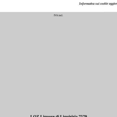
Italia
Informativa sui cookie aggior
€ 24,40
IVA incl.
LQZ Liquore di Liquirizia 7579