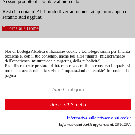
Nessun prodotto disponibile al momento
Resta in contatto! Altri prodotti verranno mostrati qui non appena
saranno stati aggiunti.

Torna alla Home
Ricevi news e offerte speciali
Noi di Bottega Alcolica utilizziamo cookie e tecnologie simili per finalità
tecniche e, con il tuo consenso, anche per altre finalità (miglioramento
Puoi annullare l'iscrizione in ogni momenti. A questo scopo, cerca le
dell'esperienza, misurazione e targeting della pubblicità).
info di contatto nelle note legali.
Puoi liberamente prestare, rifiutare o revocare il tuo consenso in qualsiasi
momento accedendo alla sezione "Impostazioni dei cookie" in fondo alla
pagina.
tune
Configura
Termini e condizioni
Spedizione e consegna
done_all
Accetta
Politiche di reso
Informativa sulla privacy e sui cookie
Informativa sui cookie aggiornata al:
20/10/2025
Chi siamo
Mostra/nascondi link chi siamo
