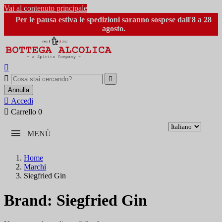
Vai al contenuto principale
Per le pausa estiva le spedizioni saranno sospese dall'8 a 28
agosto.



Annulla

Accedi

Carrello
0
MENÙ
Home
Marchi
Siegfried Gin
Brand: Siegfried Gin