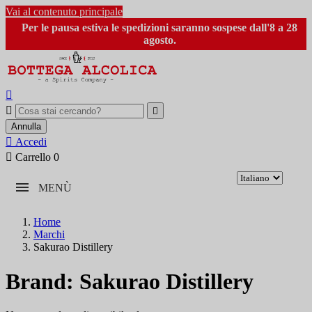
Vai al contenuto principale
Per le pausa estiva le spedizioni saranno sospese dall'8 a 28
agosto.



Annulla

Accedi

Carrello
0
MENÙ
Home
Marchi
Sakurao Distillery
Brand: Sakurao Distillery