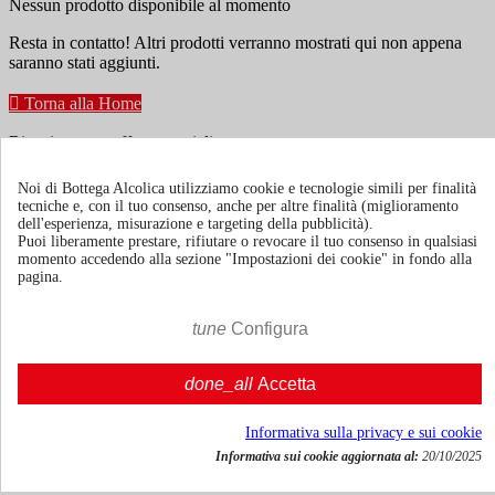
Nessun prodotto disponibile al momento
Resta in contatto! Altri prodotti verranno mostrati qui non appena
saranno stati aggiunti.

Torna alla Home
Ricevi news e offerte speciali
Noi di Bottega Alcolica utilizziamo cookie e tecnologie simili per finalità
tecniche e, con il tuo consenso, anche per altre finalità (miglioramento
Puoi annullare l'iscrizione in ogni momenti. A questo scopo, cerca le
dell'esperienza, misurazione e targeting della pubblicità).
info di contatto nelle note legali.
Puoi liberamente prestare, rifiutare o revocare il tuo consenso in qualsiasi
momento accedendo alla sezione "Impostazioni dei cookie" in fondo alla
pagina.
tune
Configura
Termini e condizioni
Spedizione e consegna
done_all
Accetta
Politiche di reso
Informativa sulla privacy e sui cookie
Informativa sui cookie aggiornata al:
20/10/2025
Chi siamo
Mostra/nascondi link chi siamo
