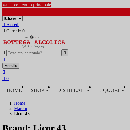
Vai al contenuto principale

Accedi

Carrello
0



Annulla


0
HOME
SHOP
DISTILLATI
LIQUORI
Home
Marchi
Licor 43
Brand: Licor 43