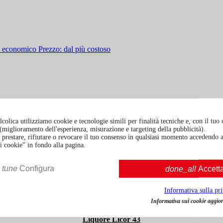
iù economico
Prezzo: dal più costoso
colica utilizziamo cookie e tecnologie simili per finalità tecniche e, con il tuo
à (miglioramento dell'esperienza, misurazione e targeting della pubblicità).
prestare, rifiutare o revocare il tuo consenso in qualsiasi momento accedendo a
i cookie" in fondo alla pagina.
tune
Configura
done_all
Accett
Informativa sulla pr
Informativa sui cookie aggior
Liquore Licor 43