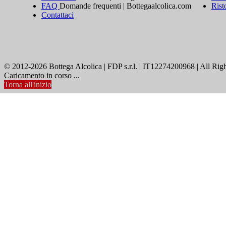
FAQ
Domande frequenti | Bottegaalcolica.com
Rist
Contattaci
© 2012-2026 Bottega Alcolica | FDP s.r.l. | IT12274200968 | All Rig
Caricamento in corso ...
Torna all'inizio