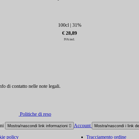
100cl | 31%
€ 28,89
IVA incl.
fo di contatto nelle note legali.
Politiche di reso
oni
Account
Mostra/nascondi link informazioni

Mostra/nascondi i link d
ie policy
Tracciamento ordine