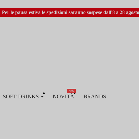
Per le pausa estiva le spedizioni saranno sospese dall'8 a 28 agosto
New
SOFT DRINKS
NOVITÀ
BRANDS