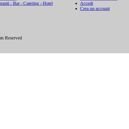
oranti - Bar - Catering - Hotel
Accedi
Crea un account
hts Reserved