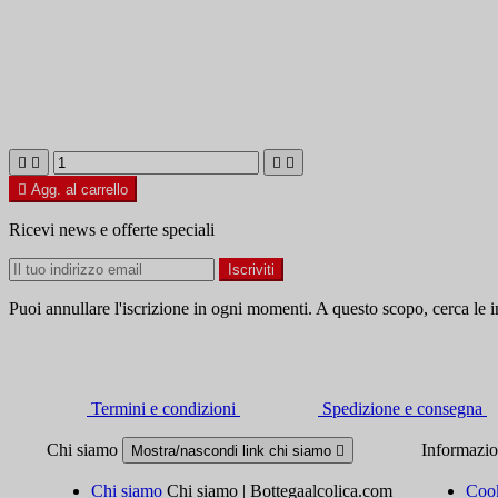





Agg. al carrello
Ricevi news e offerte speciali
Puoi annullare l'iscrizione in ogni momenti. A questo scopo, cerca le in
Termini e condizioni
Spedizione e consegna
Chi siamo
Informazi
Mostra/nascondi link chi siamo

Chi siamo
Chi siamo | Bottegaalcolica.com
Cook