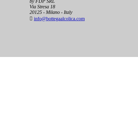
by FDP SRL
Via Stresa 18
20125 - Milano - Italy

info@bottegaalcolica.com