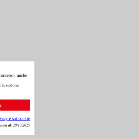
 consenso, anche
lla sezione
a
ivacy e sui cookie
nata al:
20/10/2025