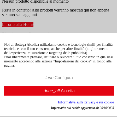
Nessun prodotto disponibile al momento
Resta in contatto! Altri prodotti verranno mostrati qui non appena
saranno stati aggiunti.

Torna alla Home
Ricevi news e offerte speciali
Noi di Bottega Alcolica utilizziamo cookie e tecnologie simili per finalità
tecniche e, con il tuo consenso, anche per altre finalità (miglioramento
Puoi annullare l'iscrizione in ogni momenti. A questo scopo, cerca le
dell'esperienza, misurazione e targeting della pubblicità).
info di contatto nelle note legali.
Puoi liberamente prestare, rifiutare o revocare il tuo consenso in qualsiasi
momento accedendo alla sezione "Impostazioni dei cookie" in fondo alla
pagina.
tune
Configura
Termini e condizioni
Spedizione e consegna
done_all
Accetta
Politiche di reso
Informativa sulla privacy e sui cookie
Informativa sui cookie aggiornata al:
20/10/2025
Chi siamo
Mostra/nascondi link chi siamo
