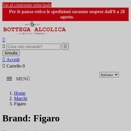
Vai al contenuto principale
Per le pausa estiva le spedizioni saranno sospese dall'8 a 28
agosto.



Annulla

Accedi

Carrello
0
MENÙ
Home
Marchi
Figaro
Brand: Figaro