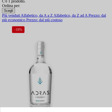
C'è 1 prodotto.
Ordina per:
Scegli
Più venduti
Alfabetico, da A a Z
Alfabetico, da Z ad A
Prezzo: dal
più economico
Prezzo: dal più costoso
-18%