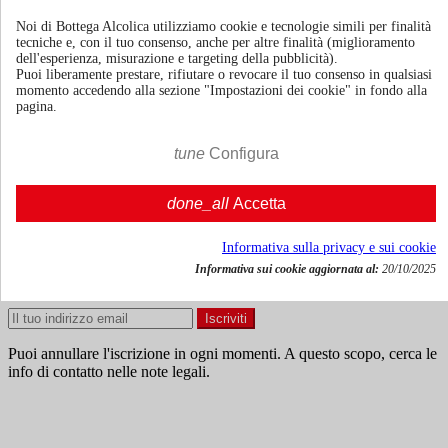
Noi di Bottega Alcolica utilizziamo cookie e tecnologie simili per finalità
Vodka Adras Pure Sardinia
tecniche e, con il tuo consenso, anche per altre finalità (miglioramento
dell'esperienza, misurazione e targeting della pubblicità).
Puoi liberamente prestare, rifiutare o revocare il tuo consenso in qualsiasi
momento accedendo alla sezione "Impostazioni dei cookie" in fondo alla
pagina.
70cl | 40.0%
Italia
tune
Configura
€ 26,80
€ 21,98
done_all
Accetta
IVA incl.





Agg. al carrello
Informativa sulla privacy e sui cookie
Informativa sui cookie aggiornata al:
20/10/2025
Ricevi news e offerte speciali
Puoi annullare l'iscrizione in ogni momenti. A questo scopo, cerca le
info di contatto nelle note legali.