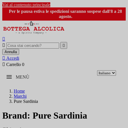
Vai al contenuto principale
Per le pausa estiva le spedizioni saranno sospese dall'8 a 28
agosto.



Annulla

Accedi

Carrello
0
MENÙ
Home
Marchi
Pure Sardinia
Brand: Pure Sardinia