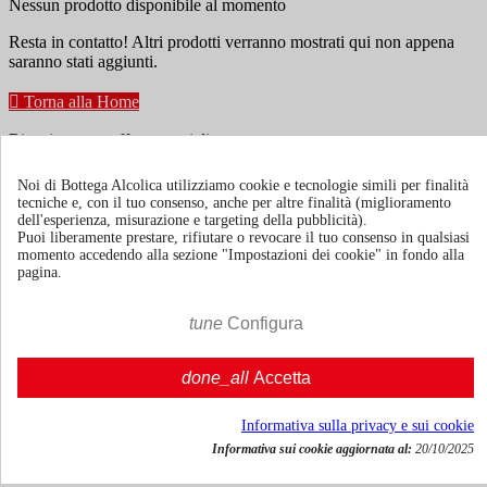
Nessun prodotto disponibile al momento
Resta in contatto! Altri prodotti verranno mostrati qui non appena
saranno stati aggiunti.

Torna alla Home
Ricevi news e offerte speciali
Noi di Bottega Alcolica utilizziamo cookie e tecnologie simili per finalità
tecniche e, con il tuo consenso, anche per altre finalità (miglioramento
Puoi annullare l'iscrizione in ogni momenti. A questo scopo, cerca le
dell'esperienza, misurazione e targeting della pubblicità).
info di contatto nelle note legali.
Puoi liberamente prestare, rifiutare o revocare il tuo consenso in qualsiasi
momento accedendo alla sezione "Impostazioni dei cookie" in fondo alla
pagina.
tune
Configura
Termini e condizioni
Spedizione e consegna
done_all
Accetta
Politiche di reso
Informativa sulla privacy e sui cookie
Informativa sui cookie aggiornata al:
20/10/2025
Chi siamo
Mostra/nascondi link chi siamo
