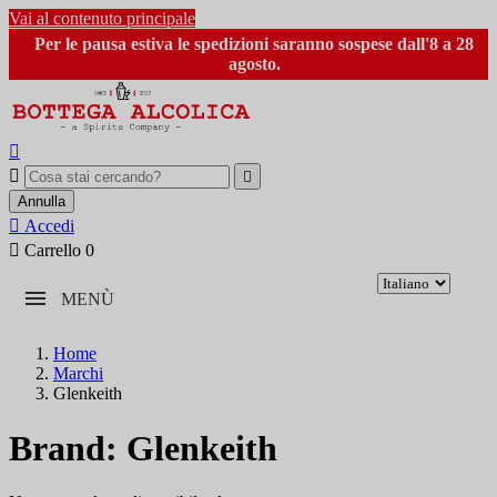
Vai al contenuto principale
Per le pausa estiva le spedizioni saranno sospese dall'8 a 28
agosto.



Annulla

Accedi

Carrello
0
MENÙ
Home
Marchi
Glenkeith
Brand: Glenkeith