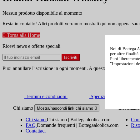
Nessun prodotto disponibile al momento
Resta in contatto! Altri prodotti verranno mostrati qui non appena sara

Torna alla Home
Ricevi news e offerte speciali
Noi di Bottega Al
per altre finalit
Puoi liberamente 
"Impostazioni de
Puoi annullare l'iscrizione in ogni momenti. A questo scopo, cerca le in
Termini e condizioni
Spedizione e consegna
Chi siamo
Informazi
Mostra/nascondi link chi siamo

Chi siamo
Chi siamo | Bottegaalcolica.com
Cook
FAQ
Domande frequenti | Bottegaalcolica.com
Rist
Contattaci