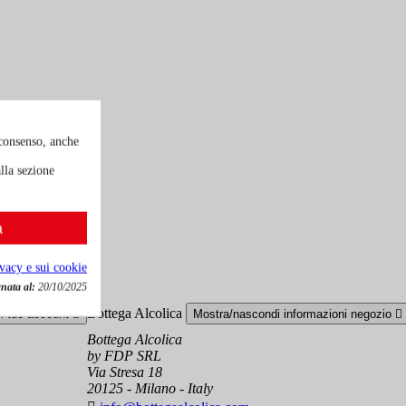
 consenso, anche
lla sezione
a
ivacy e sui cookie
nata al:
20/10/2025
Bottega Alcolica
el tuo account

Mostra/nascondi informazioni negozio

Bottega Alcolica
by FDP SRL
Via Stresa 18
20125 - Milano - Italy