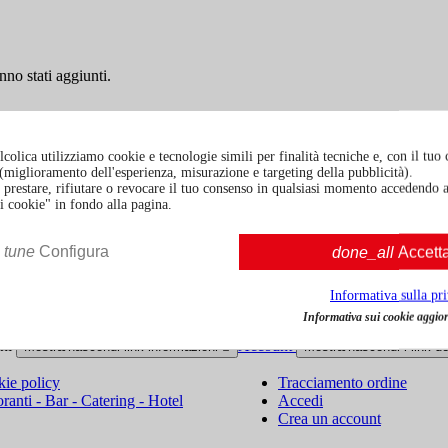
nno stati aggiunti.
colica utilizziamo cookie e tecnologie simili per finalità tecniche e, con il tuo
à (miglioramento dell'esperienza, misurazione e targeting della pubblicità).
prestare, rifiutare o revocare il tuo consenso in qualsiasi momento accedendo a
i cookie" in fondo alla pagina.
fo di contatto nelle note legali.
tune
Configura
done_all
Accett
Informativa sulla pr
Politiche di reso
Informativa sui cookie aggior
oni
Account
Mostra/nascondi link informazioni

Mostra/nascondi i link d
ie policy
Tracciamento ordine
oranti - Bar - Catering - Hotel
Accedi
Crea un account