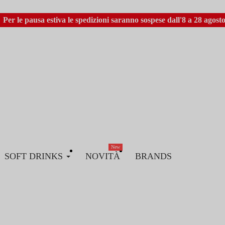
Per le pausa estiva le spedizioni saranno sospese dall'8 a 28 agosto
New
SOFT DRINKS
NOVITÀ
BRANDS