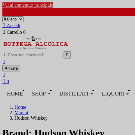
Vai al contenuto principale

Accedi

Carrello
0



Annulla


0
HOME
SHOP
DISTILLATI
LIQUORI
Home
Marchi
Hudson Whiskey
Brand: Hudson Whiskey