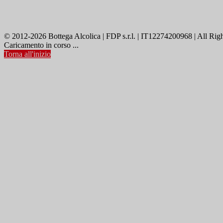
© 2012-2026 Bottega Alcolica | FDP s.r.l. | IT12274200968 | All Rig
Caricamento in corso ...
Torna all'inizio