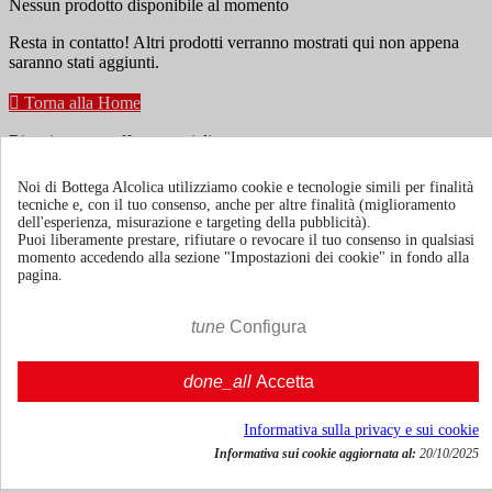
Nessun prodotto disponibile al momento
Resta in contatto! Altri prodotti verranno mostrati qui non appena
saranno stati aggiunti.

Torna alla Home
Ricevi news e offerte speciali
Noi di Bottega Alcolica utilizziamo cookie e tecnologie simili per finalità
tecniche e, con il tuo consenso, anche per altre finalità (miglioramento
Puoi annullare l'iscrizione in ogni momenti. A questo scopo, cerca le
dell'esperienza, misurazione e targeting della pubblicità).
info di contatto nelle note legali.
Puoi liberamente prestare, rifiutare o revocare il tuo consenso in qualsiasi
momento accedendo alla sezione "Impostazioni dei cookie" in fondo alla
pagina.
tune
Configura
Termini e condizioni
Spedizione e consegna
done_all
Accetta
Politiche di reso
Informativa sulla privacy e sui cookie
Informativa sui cookie aggiornata al:
20/10/2025
Chi siamo
Mostra/nascondi link chi siamo
