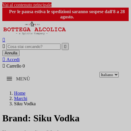
Vai al contenuto principale
Per le pausa estiva le spedizioni saranno sospese dall'8 a 28
agosto.



Annulla

Accedi

Carrello
0
MENÙ
Home
Marchi
Siku Vodka
Brand: Siku Vodka