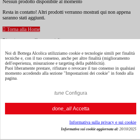
Nessun prodotto disponibile al momento
Resta in contatto! Altri prodotti verranno mostrati qui non appena
saranno stati aggiunti.

Torna alla Home
Ricevi news e offerte speciali
Noi di Bottega Alcolica utilizziamo cookie e tecnologie simili per finalità
tecniche e, con il tuo consenso, anche per altre finalità (miglioramento
Puoi annullare l'iscrizione in ogni momenti. A questo scopo, cerca le
dell'esperienza, misurazione e targeting della pubblicità).
info di contatto nelle note legali.
Puoi liberamente prestare, rifiutare o revocare il tuo consenso in qualsiasi
momento accedendo alla sezione "Impostazioni dei cookie" in fondo alla
pagina.
tune
Configura
Termini e condizioni
Spedizione e consegna
done_all
Accetta
Politiche di reso
Informativa sulla privacy e sui cookie
Informativa sui cookie aggiornata al:
20/10/2025
Chi siamo
Mostra/nascondi link chi siamo
