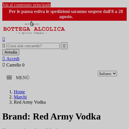
Vai al contenuto principale
Per le pausa estiva le spedizioni saranno sospese dall'8 a 28
agosto.



Annulla

Accedi

Carrello
0
MENÙ
Home
Marchi
Red Army Vodka
Brand: Red Army Vodka