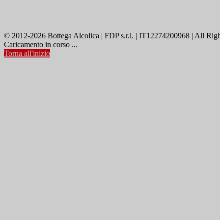
© 2012-2026 Bottega Alcolica | FDP s.r.l. | IT12274200968 | All Rig
Caricamento in corso ...
Torna all'inizio