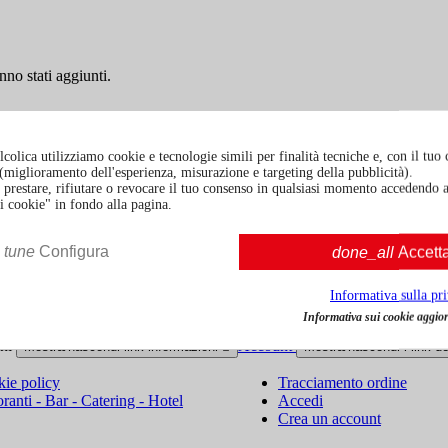
nno stati aggiunti.
colica utilizziamo cookie e tecnologie simili per finalità tecniche e, con il tuo
à (miglioramento dell'esperienza, misurazione e targeting della pubblicità).
prestare, rifiutare o revocare il tuo consenso in qualsiasi momento accedendo a
i cookie" in fondo alla pagina.
fo di contatto nelle note legali.
tune
Configura
done_all
Accett
Informativa sulla pr
Politiche di reso
Informativa sui cookie aggior
oni
Account
Mostra/nascondi link informazioni

Mostra/nascondi i link d
ie policy
Tracciamento ordine
oranti - Bar - Catering - Hotel
Accedi
Crea un account