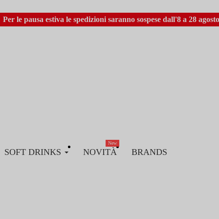
Per le pausa estiva le spedizioni saranno sospese dall'8 a 28 agosto
New
SOFT DRINKS
NOVITÀ
BRANDS