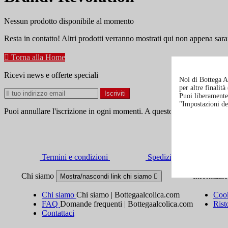
Nessun prodotto disponibile al momento
Resta in contatto! Altri prodotti verranno mostrati qui non appena sara

Torna alla Home
Ricevi news e offerte speciali
Noi di Bottega Al
per altre finalit
Puoi liberamente 
"Impostazioni de
Puoi annullare l'iscrizione in ogni momenti. A questo scopo, cerca le in
Termini e condizioni
Spedizione e consegna
Chi siamo
Informazi
Mostra/nascondi link chi siamo

Chi siamo
Chi siamo | Bottegaalcolica.com
Cook
FAQ
Domande frequenti | Bottegaalcolica.com
Rist
Contattaci