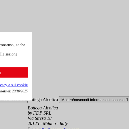
 consenso, anche
lla sezione
a
ivacy e sui cookie
nata al:
20/10/2025
Bottega Alcolica
el tuo account

Mostra/nascondi informazioni negozio

Bottega Alcolica
by FDP SRL
Via Stresa 18
20125 - Milano - Italy