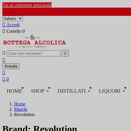
Vai al contenuto principale

Accedi

Carrello
0



Annulla


0
HOME
SHOP
DISTILLATI
LIQUORI
Home
Marchi
Revolution
Brand: Revolution