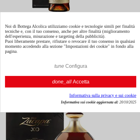
Rum Zacapa 23 1L
Noi di Bottega Alcolica utilizziamo cookie e tecnologie simili per finalità
tecniche e, con il tuo consenso, anche per altre finalità (miglioramento
dell'esperienza, misurazione e targeting della pubblicità).
Puoi liberamente prestare, rifiutare o revocare il tuo consenso in qualsiasi
momento accedendo alla sezione "Impostazioni dei cookie" in fondo alla
100cl | 40.0%
pagina.
Guatemala
€ 89,06
tune
Configura
IVA incl.




done_all
Accetta

Agg. al carrello
Informativa sulla privacy e sui cookie
Informativa sui cookie aggiornata al:
20/10/2025