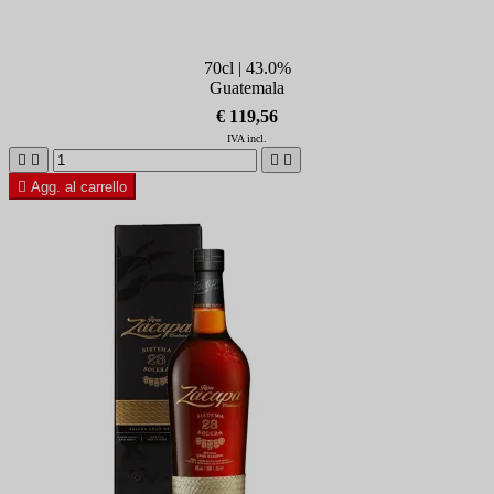
70cl | 43.0%
Guatemala
€ 119,56
IVA incl.





Agg. al carrello