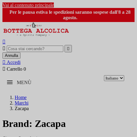
Vai al contenuto principale
Per le pausa estiva le spedizioni saranno sospese dall'8 a 28
agosto.



Annulla

Accedi

Carrello
0
MENÙ
Home
Marchi
Zacapa
Brand: Zacapa