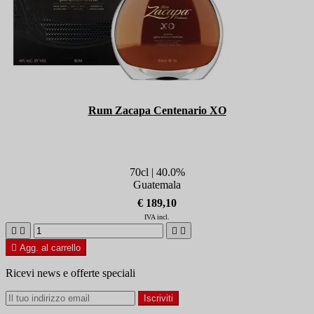
Rum Zacapa Centenario XO
70cl | 40.0%
Guatemala
€ 189,10
IVA incl.





Agg. al carrello
Ricevi news e offerte speciali