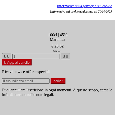
Informativa sulla privacy e sui cookie
Informativa sui cookie aggiornata al:
20/10/2025
Rum Saint James Ambre' 1L
100cl | 45%
Martinica
€ 25,62
IVA incl.





Agg. al carrello
Ricevi news e offerte speciali
Puoi annullare l'iscrizione in ogni momenti. A questo scopo, cerca le
info di contatto nelle note legali.