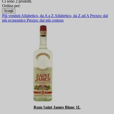
Ci sono 2 prodotti.
Ordina per:
Scegli
Più venduti
Alfabetico, da A a Z
Alfabetico, da Z ad A
Prezzo: dal
più economico
Prezzo: dal più costoso
Rum Saint James Blanc 1L