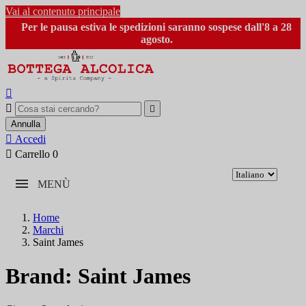
Vai al contenuto principale
Per le pausa estiva le spedizioni saranno sospese dall'8 a 28
agosto.



Annulla

Accedi

Carrello
0
MENÙ
Home
Marchi
Saint James
Brand: Saint James