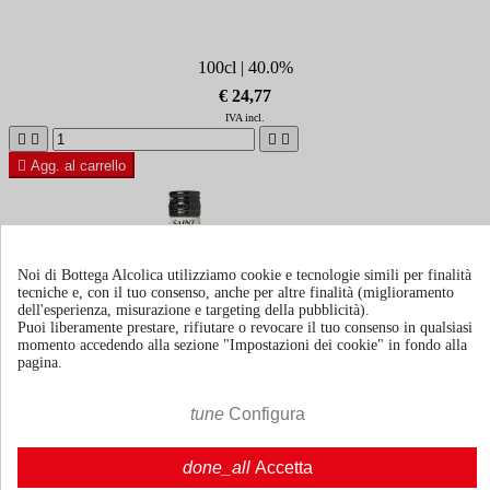
100cl | 40.0%
€ 24,77
IVA incl.





Agg. al carrello
Noi di Bottega Alcolica utilizziamo cookie e tecnologie simili per finalità
tecniche e, con il tuo consenso, anche per altre finalità (miglioramento
dell'esperienza, misurazione e targeting della pubblicità).
Puoi liberamente prestare, rifiutare o revocare il tuo consenso in qualsiasi
momento accedendo alla sezione "Impostazioni dei cookie" in fondo alla
pagina.
tune
Configura
done_all
Accetta