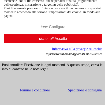
tecniche e, con il tuo consenso, anche per altre finalità (miglioramento
dell'esperienza, misurazione e targeting della pubblicità).
Puoi liberamente prestare, rifiutare o revocare il tuo consenso in qualsiasi
momento accedendo alla sezione "Impostazioni dei cookie" in fondo alla
70cl | 40.0%
pagina.
Colombia
€ 51,12
tune
Configura
IVA incl.




done_all
Accetta

Agg. al carrello
Ricevi news e offerte speciali
Informativa sulla privacy e sui cookie
Informativa sui cookie aggiornata al:
20/10/2025
Puoi annullare l'iscrizione in ogni momenti. A questo scopo, cerca le
info di contatto nelle note legali.
Termini e condizioni
Spedizione e consegna