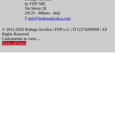
by FDP SRL
Via Stresa 18
20125 - Milano - Italy

info@bottegaalcolica.com
© 2012-2026 Bottega Alcolica | FDP s.r.l. | IT12274200968 | All
Rights Reserved
Caricamento in corso ...
Torna all'inizio