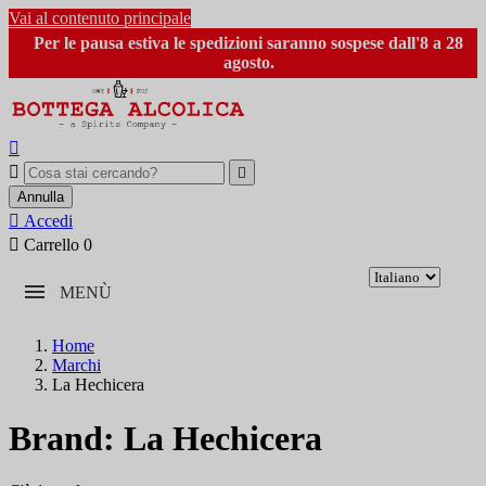
Vai al contenuto principale
Per le pausa estiva le spedizioni saranno sospese dall'8 a 28
agosto.



Annulla

Accedi

Carrello
0
MENÙ
Home
Marchi
La Hechicera
Brand: La Hechicera