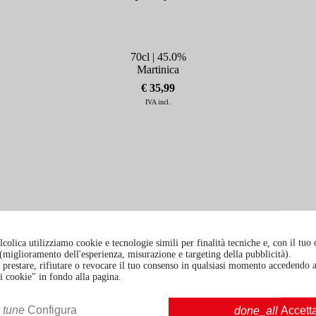
70cl | 45.0%
Martinica
€ 35,99
IVA incl.
colica utilizziamo cookie e tecnologie simili per finalità tecniche e, con il tuo
à (miglioramento dell'esperienza, misurazione e targeting della pubblicità).
prestare, rifiutare o revocare il tuo consenso in qualsiasi momento accedendo a
i cookie" in fondo alla pagina.
tune
Configura
done_all
Accett