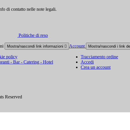
fo di contatto nelle note legali.
Politiche di reso
oni
Account
Mostra/nascondi link informazioni

Mostra/nascondi i link d
ie policy
Tracciamento ordine
oranti - Bar - Catering - Hotel
Accedi
Crea un account
hts Reserved