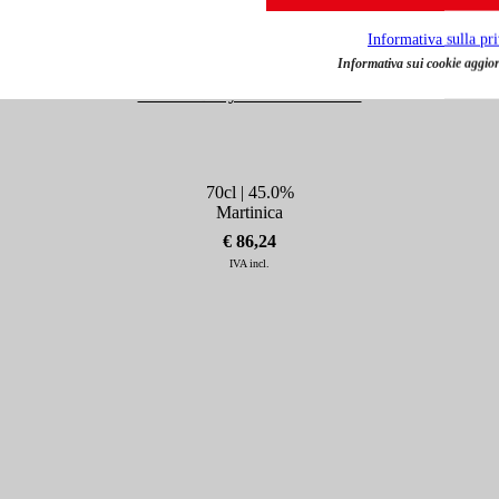
Informativa sulla pr
Informativa sui cookie aggior
Rum J. Bally Piramide 7 anni
70cl | 45.0%
Martinica
€ 86,24
IVA incl.