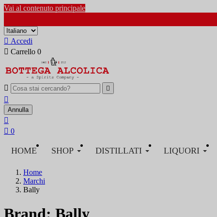
Vai al contenuto principale

Accedi

Carrello
0



Annulla


0
HOME
SHOP
DISTILLATI
LIQUORI
Home
Marchi
Bally
Brand: Bally