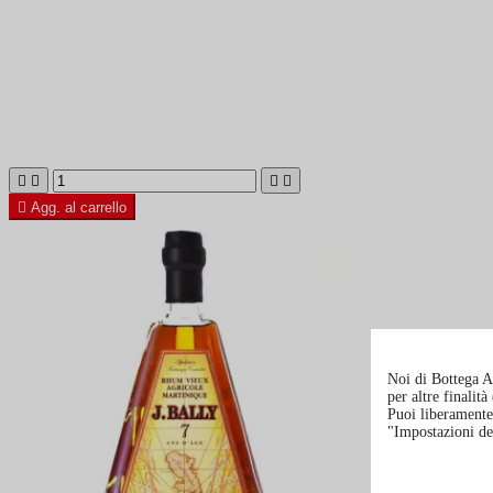





Agg. al carrello
Noi di Bottega Al
per altre finalit
Puoi liberamente 
"Impostazioni de