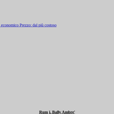
iù economico
Prezzo: dal più costoso
Rum j. Bally Ambre'