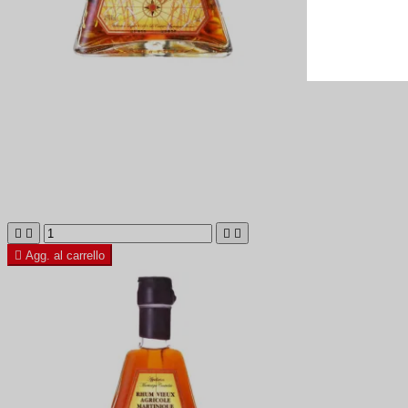





Agg. al carrello