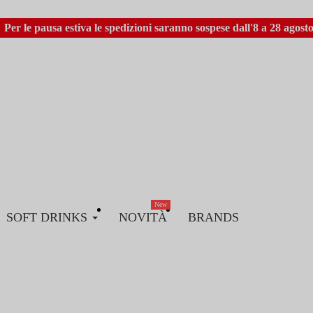
Per le pausa estiva le spedizioni saranno sospese dall'8 a 28 agosto
New
SOFT DRINKS
NOVITÀ
BRANDS