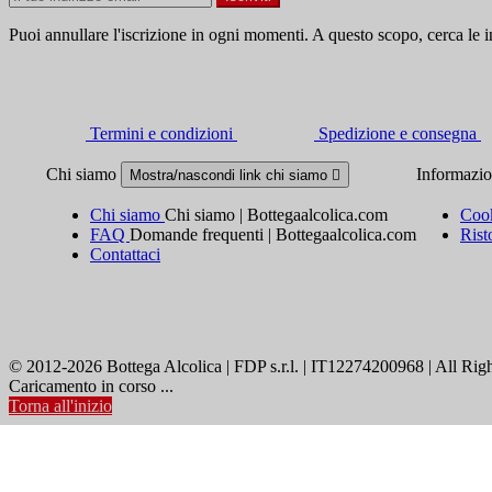
Puoi annullare l'iscrizione in ogni momenti. A questo scopo, cerca le in
Termini e condizioni
Spedizione e consegna
Chi siamo
Informazi
Mostra/nascondi link chi siamo

Chi siamo
Chi siamo | Bottegaalcolica.com
Cook
FAQ
Domande frequenti | Bottegaalcolica.com
Rist
Contattaci
© 2012-2026 Bottega Alcolica | FDP s.r.l. | IT12274200968 | All Rig
Caricamento in corso ...
Torna all'inizio