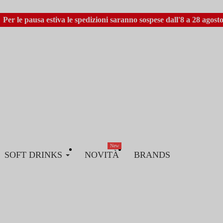
Per le pausa estiva le spedizioni saranno sospese dall'8 a 28 agosto
New
SOFT DRINKS
NOVITÀ
BRANDS