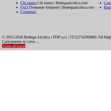
Chi siamo
Chi siamo | Bottegaalcolica.com
Cook
FAQ
Domande frequenti | Bottegaalcolica.com
Rist
Contattaci
© 2012-2026 Bottega Alcolica | FDP s.r.l. | IT12274200968 | All Rig
Caricamento in corso ...
Torna all'inizio