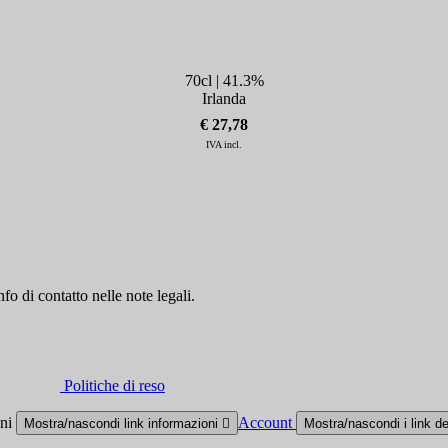
70cl | 41.3%
Irlanda
€ 27,78
IVA incl.
fo di contatto nelle note legali.
Politiche di reso
oni
Account
Mostra/nascondi link informazioni

Mostra/nascondi i link d