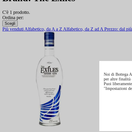
C'è 1 prodotto.
Ordina per:
Scegli
Più venduti
Alfabetico, da A a Z
Alfabetico, da Z ad A
Prezzo: dal p
Noi di Bottega Al
per altre finalit
Puoi liberamente 
"Impostazioni de