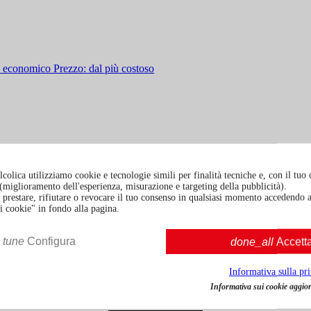
iù economico
Prezzo: dal più costoso
colica utilizziamo cookie e tecnologie simili per finalità tecniche e, con il tuo
à (miglioramento dell'esperienza, misurazione e targeting della pubblicità).
prestare, rifiutare o revocare il tuo consenso in qualsiasi momento accedendo a
i cookie" in fondo alla pagina.
tune
Configura
done_all
Accett
Informativa sulla pr
Informativa sui cookie aggior
Gin The Exiles Irish