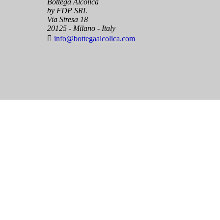
Bottega Alcolica
by FDP SRL
Via Stresa 18
20125 - Milano - Italy

info@bottegaalcolica.com