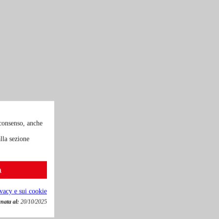
 consenso, anche
lla sezione
a
ivacy e sui cookie
nata al:
20/10/2025