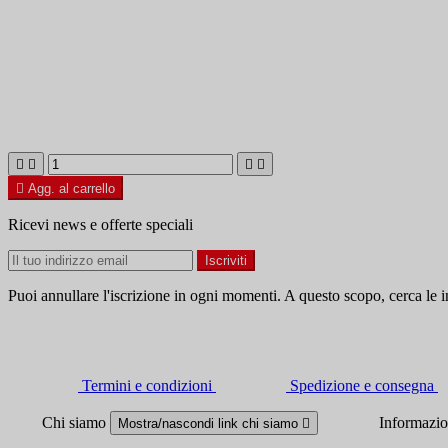





Agg. al carrello
Ricevi news e offerte speciali
Puoi annullare l'iscrizione in ogni momenti. A questo scopo, cerca le in
Termini e condizioni
Spedizione e consegna
Chi siamo
Informazi
Mostra/nascondi link chi siamo
