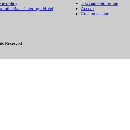
ie policy
Tracciamento ordine
oranti - Bar - Catering - Hotel
Accedi
Crea un account
hts Reserved