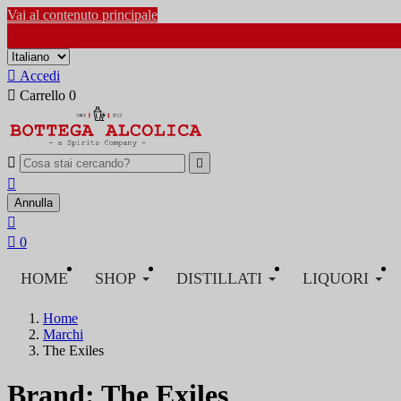
Vai al contenuto principale

Accedi

Carrello
0



Annulla


0
HOME
SHOP
DISTILLATI
LIQUORI
Home
Marchi
The Exiles
Brand: The Exiles