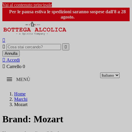
Vai al contenuto principale
Per le pausa estiva le spedizioni saranno sospese dall'8 a 28
agosto.



Annulla

Accedi

Carrello
0
MENÙ
Home
Marchi
Mozart
Brand: Mozart