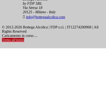
by FDP SRL
Via Stresa 18
20125 - Milano - Italy

info@bottegaalcolica.com
© 2012-2026 Bottega Alcolica | FDP s.r.l. | IT12274200968 | All
Rights Reserved
Caricamento in corso ...
Torna all'inizio