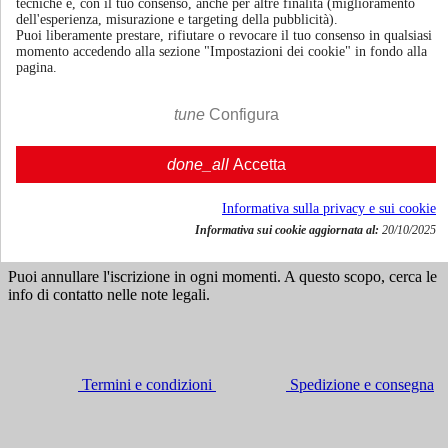
tecniche e, con il tuo consenso, anche per altre finalità (miglioramento
dell'esperienza, misurazione e targeting della pubblicità).
Puoi liberamente prestare, rifiutare o revocare il tuo consenso in qualsiasi
momento accedendo alla sezione "Impostazioni dei cookie" in fondo alla
70cl | 20.0%
pagina.
Italia
€ 20,97
tune
Configura
IVA incl.




done_all
Accetta

Agg. al carrello
Ricevi news e offerte speciali
Informativa sulla privacy e sui cookie
Informativa sui cookie aggiornata al:
20/10/2025
Puoi annullare l'iscrizione in ogni momenti. A questo scopo, cerca le
info di contatto nelle note legali.
Termini e condizioni
Spedizione e consegna