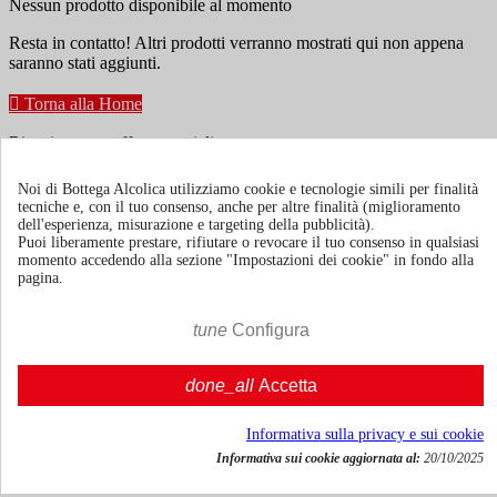
Nessun prodotto disponibile al momento
Resta in contatto! Altri prodotti verranno mostrati qui non appena
saranno stati aggiunti.

Torna alla Home
Ricevi news e offerte speciali
Noi di Bottega Alcolica utilizziamo cookie e tecnologie simili per finalità
tecniche e, con il tuo consenso, anche per altre finalità (miglioramento
Puoi annullare l'iscrizione in ogni momenti. A questo scopo, cerca le
dell'esperienza, misurazione e targeting della pubblicità).
info di contatto nelle note legali.
Puoi liberamente prestare, rifiutare o revocare il tuo consenso in qualsiasi
momento accedendo alla sezione "Impostazioni dei cookie" in fondo alla
pagina.
tune
Configura
Termini e condizioni
Spedizione e consegna
done_all
Accetta
Politiche di reso
Informativa sulla privacy e sui cookie
Informativa sui cookie aggiornata al:
20/10/2025
Chi siamo
Mostra/nascondi link chi siamo
