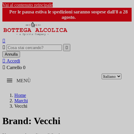
Vai al contenuto principale
Per le pausa estiva le spedizioni saranno sospese dall'8 a 28
agosto.



Annulla

Accedi

Carrello
0
MENÙ
Home
Marchi
Vecchi
Brand: Vecchi