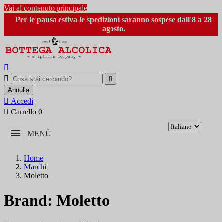
Vai al contenuto principale
Per le pausa estiva le spedizioni saranno sospese dall'8 a 28
agosto.



Annulla

Accedi

Carrello
0
MENÙ
Home
Marchi
Moletto
Brand: Moletto