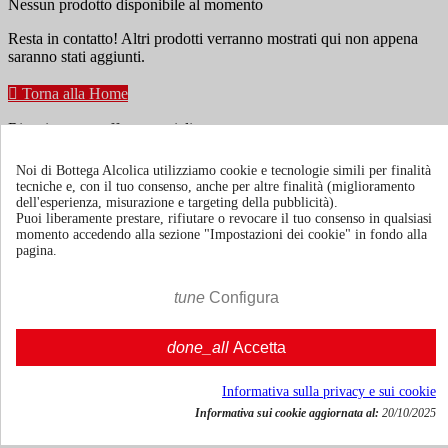
Nessun prodotto disponibile al momento
Resta in contatto! Altri prodotti verranno mostrati qui non appena
saranno stati aggiunti.

Torna alla Home
Ricevi news e offerte speciali
Noi di Bottega Alcolica utilizziamo cookie e tecnologie simili per finalità
tecniche e, con il tuo consenso, anche per altre finalità (miglioramento
Puoi annullare l'iscrizione in ogni momenti. A questo scopo, cerca le
dell'esperienza, misurazione e targeting della pubblicità).
info di contatto nelle note legali.
Puoi liberamente prestare, rifiutare o revocare il tuo consenso in qualsiasi
momento accedendo alla sezione "Impostazioni dei cookie" in fondo alla
pagina.
tune
Configura
Termini e condizioni
Spedizione e consegna
done_all
Accetta
Politiche di reso
Informativa sulla privacy e sui cookie
Informativa sui cookie aggiornata al:
20/10/2025
Chi siamo
Mostra/nascondi link chi siamo
