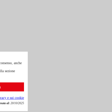
 consenso, anche
lla sezione
a
ivacy e sui cookie
nata al:
20/10/2025