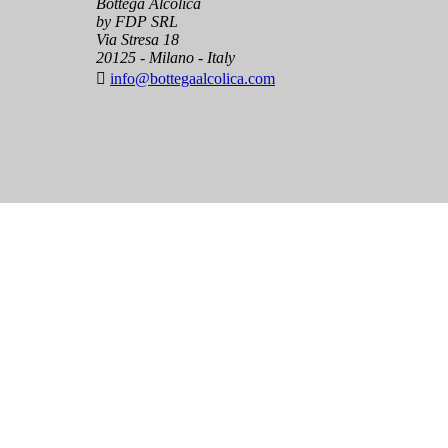
Bottega Alcolica
by FDP SRL
Via Stresa 18
20125 - Milano - Italy

info@bottegaalcolica.com