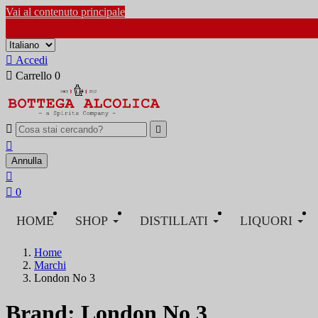
Vai al contenuto principale

Accedi

Carrello
0



Annulla


0
HOME
SHOP
DISTILLATI
LIQUORI
Home
Marchi
London No 3
Brand: London No 3