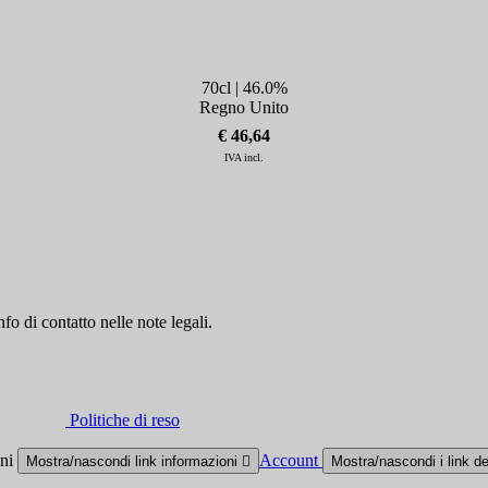
70cl | 46.0%
Regno Unito
€ 46,64
IVA incl.
fo di contatto nelle note legali.
Politiche di reso
oni
Account
Mostra/nascondi link informazioni

Mostra/nascondi i link d