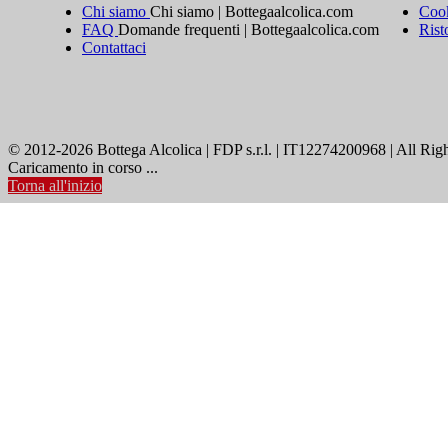
Chi siamo
Chi siamo | Bottegaalcolica.com
Cook
FAQ
Domande frequenti | Bottegaalcolica.com
Rist
Contattaci
© 2012-2026 Bottega Alcolica | FDP s.r.l. | IT12274200968 | All Rig
Caricamento in corso ...
Torna all'inizio