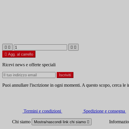





Agg. al carrello
Ricevi news e offerte speciali
Puoi annullare l'iscrizione in ogni momenti. A questo scopo, cerca le in
Termini e condizioni
Spedizione e consegna
Chi siamo
Informazi
Mostra/nascondi link chi siamo
