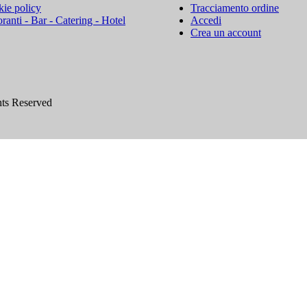
ie policy
Tracciamento ordine
oranti - Bar - Catering - Hotel
Accedi
Crea un account
hts Reserved