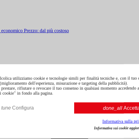
iù economico
Prezzo: dal più costoso
colica utilizziamo cookie e tecnologie simili per finalità tecniche e, con il tuo
à (miglioramento dell'esperienza, misurazione e targeting della pubblicità).
prestare, rifiutare o revocare il tuo consenso in qualsiasi momento accedendo a
i cookie" in fondo alla pagina.
tune
Configura
done_all
Accett
Informativa sulla pr
Informativa sui cookie aggior
Gin London no. 3