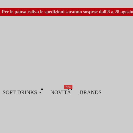
Per le pausa estiva le spedizioni saranno sospese dall'8 a 28 agosto
New
SOFT DRINKS
NOVITÀ
BRANDS