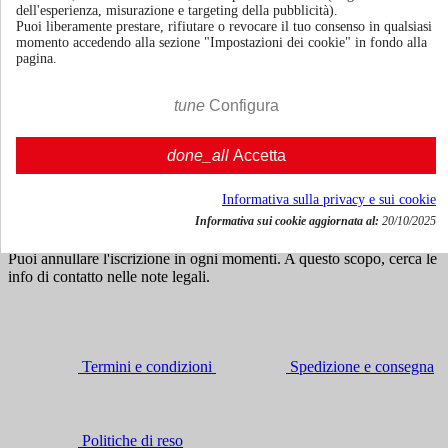
dell'esperienza, misurazione e targeting della pubblicità).
Puoi liberamente prestare, rifiutare o revocare il tuo consenso in qualsiasi
momento accedendo alla sezione "Impostazioni dei cookie" in fondo alla
pagina.
70cl | 40%
€ 36,60
tune
Configura
IVA incl.





Agg. al carrello
done_all
Accetta
Ricevi news e offerte speciali
Informativa sulla privacy e sui cookie
Informativa sui cookie aggiornata al:
20/10/2025
Puoi annullare l'iscrizione in ogni momenti. A questo scopo, cerca le
info di contatto nelle note legali.
Termini e condizioni
Spedizione e consegna
Politiche di reso