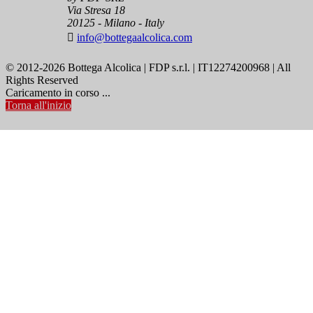
Via Stresa 18
20125 - Milano - Italy

info@bottegaalcolica.com
© 2012-2026 Bottega Alcolica | FDP s.r.l. | IT12274200968 | All
Rights Reserved
Caricamento in corso ...
Torna all'inizio