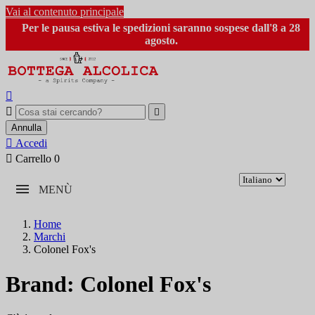
Vai al contenuto principale
Per le pausa estiva le spedizioni saranno sospese dall'8 a 28
agosto.



Annulla

Accedi

Carrello
0
MENÙ
Home
Marchi
Colonel Fox's
Brand: Colonel Fox's