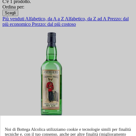
C'è 1 prodotto.
Ordina per:
Scegli
Più venduti
Alfabetico, da A a Z
Alfabetico, da Z ad A
Prezzo: dal
più economico
Prezzo: dal più costoso
Gin Colonel Fox's
Noi di Bottega Alcolica utilizziamo cookie e tecnologie simili per finalità
tecniche e, con il tuo consenso, anche per altre finalità (miglioramento