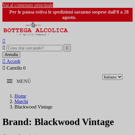
Vai al contenuto principale
Per le pausa estiva le spedizioni saranno sospese dall'8 a 28
agosto.



Annulla

Accedi

Carrello
0
MENÙ
Home
Marchi
Blackwood Vintage
Brand: Blackwood Vintage