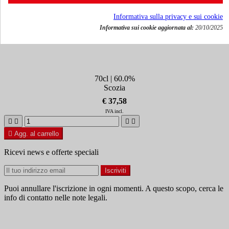
Informativa sulla privacy e sui cookie
Informativa sui cookie aggiornata al:
20/10/2025
Gin Blackwood's Vintage 60%
70cl | 60.0%
Scozia
€ 37,58
IVA incl.





Agg. al carrello
Ricevi news e offerte speciali
Puoi annullare l'iscrizione in ogni momenti. A questo scopo, cerca le
info di contatto nelle note legali.