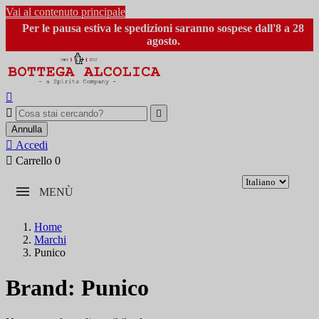
Vai al contenuto principale
Per le pausa estiva le spedizioni saranno sospese dall'8 a 28
agosto.



Annulla

Accedi

Carrello
0
MENÙ
Home
Marchi
Punico
Brand: Punico