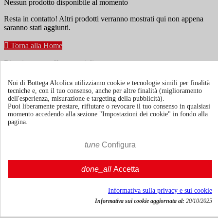
Nessun prodotto disponibile al momento
Resta in contatto! Altri prodotti verranno mostrati qui non appena
saranno stati aggiunti.

Torna alla Home
Ricevi news e offerte speciali
Noi di Bottega Alcolica utilizziamo cookie e tecnologie simili per finalità
tecniche e, con il tuo consenso, anche per altre finalità (miglioramento
Puoi annullare l'iscrizione in ogni momenti. A questo scopo, cerca le
dell'esperienza, misurazione e targeting della pubblicità).
info di contatto nelle note legali.
Puoi liberamente prestare, rifiutare o revocare il tuo consenso in qualsiasi
momento accedendo alla sezione "Impostazioni dei cookie" in fondo alla
pagina.
tune
Configura
Termini e condizioni
Spedizione e consegna
done_all
Accetta
Politiche di reso
Informativa sulla privacy e sui cookie
Informativa sui cookie aggiornata al:
20/10/2025
Chi siamo
Mostra/nascondi link chi siamo
