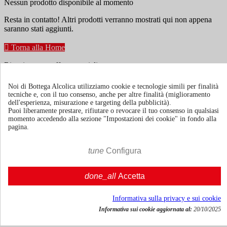
Nessun prodotto disponibile al momento
Resta in contatto! Altri prodotti verranno mostrati qui non appena
saranno stati aggiunti.

Torna alla Home
Ricevi news e offerte speciali
Noi di Bottega Alcolica utilizziamo cookie e tecnologie simili per finalità
tecniche e, con il tuo consenso, anche per altre finalità (miglioramento
Puoi annullare l'iscrizione in ogni momenti. A questo scopo, cerca le
dell'esperienza, misurazione e targeting della pubblicità).
info di contatto nelle note legali.
Puoi liberamente prestare, rifiutare o revocare il tuo consenso in qualsiasi
momento accedendo alla sezione "Impostazioni dei cookie" in fondo alla
pagina.
tune
Configura
Termini e condizioni
Spedizione e consegna
done_all
Accetta
Politiche di reso
Informativa sulla privacy e sui cookie
Informativa sui cookie aggiornata al:
20/10/2025
Chi siamo
Mostra/nascondi link chi siamo
