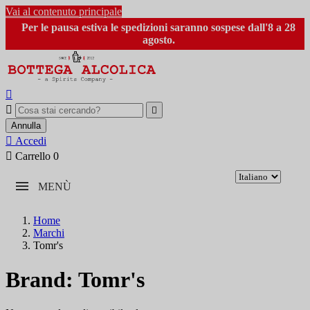
Vai al contenuto principale
Per le pausa estiva le spedizioni saranno sospese dall'8 a 28
agosto.



Annulla

Accedi

Carrello
0
MENÙ
Home
Marchi
Tomr's
Brand: Tomr's