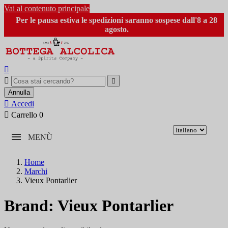
Vai al contenuto principale
Per le pausa estiva le spedizioni saranno sospese dall'8 a 28
agosto.



Annulla

Accedi

Carrello
0
MENÙ
Home
Marchi
Vieux Pontarlier
Brand: Vieux Pontarlier