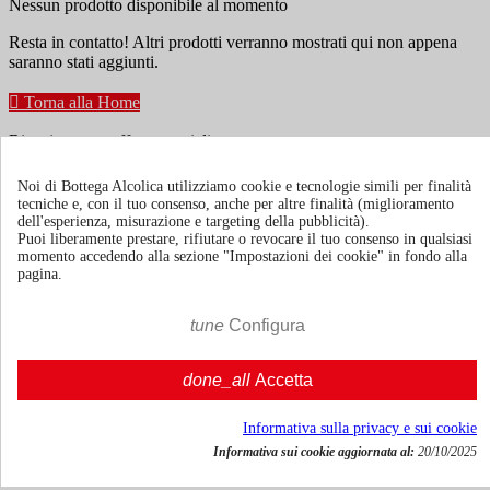
Nessun prodotto disponibile al momento
Resta in contatto! Altri prodotti verranno mostrati qui non appena
saranno stati aggiunti.

Torna alla Home
Ricevi news e offerte speciali
Noi di Bottega Alcolica utilizziamo cookie e tecnologie simili per finalità
tecniche e, con il tuo consenso, anche per altre finalità (miglioramento
Puoi annullare l'iscrizione in ogni momenti. A questo scopo, cerca le
dell'esperienza, misurazione e targeting della pubblicità).
info di contatto nelle note legali.
Puoi liberamente prestare, rifiutare o revocare il tuo consenso in qualsiasi
momento accedendo alla sezione "Impostazioni dei cookie" in fondo alla
pagina.
tune
Configura
Termini e condizioni
Spedizione e consegna
done_all
Accetta
Politiche di reso
Informativa sulla privacy e sui cookie
Informativa sui cookie aggiornata al:
20/10/2025
Chi siamo
Mostra/nascondi link chi siamo
