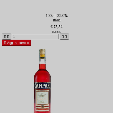
100cl | 25.0%
Italia
€ 75,52
IVA incl.





Agg. al carrello