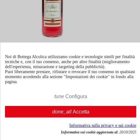
Campari 150Th Ann. Jeroboam 75
Noi di Bottega Alcolica utilizziamo cookie e tecnologie simili per finalità
tecniche e, con il tuo consenso, anche per altre finalità (miglioramento
dell'esperienza, misurazione e targeting della pubblicità).
Puoi liberamente prestare, rifiutare o revocare il tuo consenso in qualsiasi
300cl | 25%
momento accedendo alla sezione "Impostazioni dei cookie" in fondo alla
pagina.
Italia
€ 103,70
tune
Configura
IVA incl.





Agg. al carrello
done_all
Accetta
Informativa sulla privacy e sui cookie
Informativa sui cookie aggiornata al:
20/10/2025