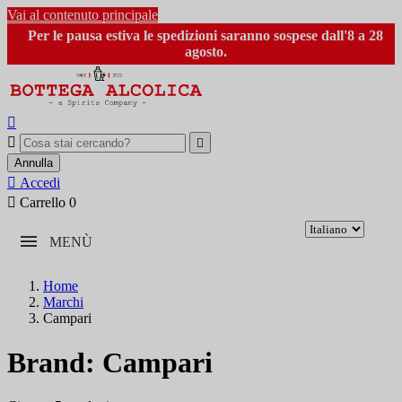
Vai al contenuto principale
Per le pausa estiva le spedizioni saranno sospese dall'8 a 28
agosto.



Annulla

Accedi

Carrello
0
MENÙ
Home
Marchi
Campari
Brand: Campari