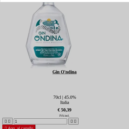
Gin O'ndina
70cl | 45.0%
Italia
€ 50,39
IVA incl.





Agg. al carrello