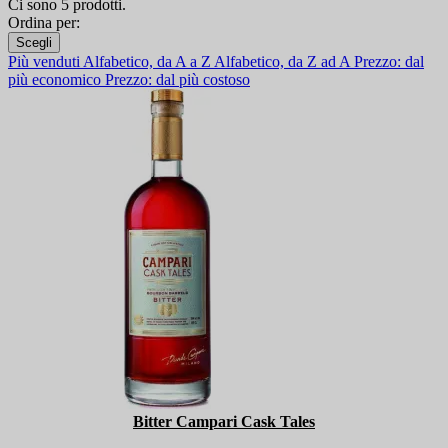
Ci sono 5 prodotti.
Ordina per:
Scegli
Più venduti
Alfabetico, da A a Z
Alfabetico, da Z ad A
Prezzo: dal
più economico
Prezzo: dal più costoso
Bitter Campari Cask Tales