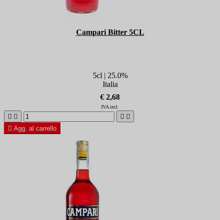
Campari Bitter 5CL
5cl | 25.0%
Italia
€ 2,68
IVA incl.





Agg. al carrello