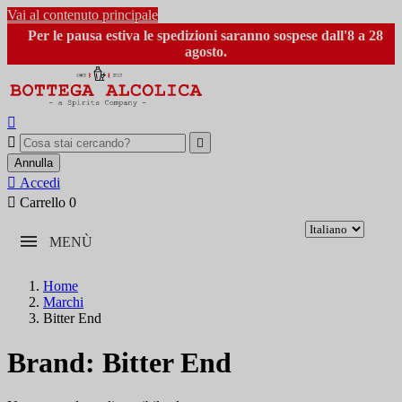
Vai al contenuto principale
Per le pausa estiva le spedizioni saranno sospese dall'8 a 28
agosto.



Annulla

Accedi

Carrello
0
MENÙ
Home
Marchi
Bitter End
Brand: Bitter End