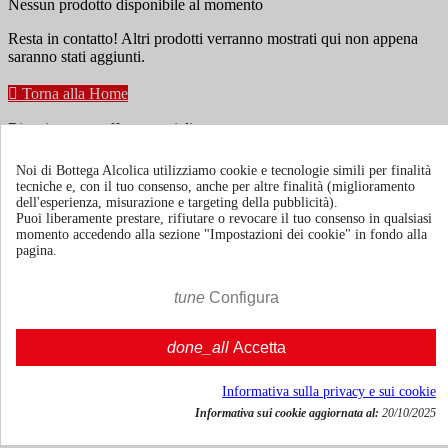
Nessun prodotto disponibile al momento
Resta in contatto! Altri prodotti verranno mostrati qui non appena
saranno stati aggiunti.

Torna alla Home
Ricevi news e offerte speciali
Noi di Bottega Alcolica utilizziamo cookie e tecnologie simili per finalità
tecniche e, con il tuo consenso, anche per altre finalità (miglioramento
Puoi annullare l'iscrizione in ogni momenti. A questo scopo, cerca le
dell'esperienza, misurazione e targeting della pubblicità).
info di contatto nelle note legali.
Puoi liberamente prestare, rifiutare o revocare il tuo consenso in qualsiasi
momento accedendo alla sezione "Impostazioni dei cookie" in fondo alla
pagina.
tune
Configura
Termini e condizioni
Spedizione e consegna
done_all
Accetta
Politiche di reso
Informativa sulla privacy e sui cookie
Informativa sui cookie aggiornata al:
20/10/2025
Chi siamo
Mostra/nascondi link chi siamo
