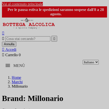
Vai al contenuto principale
Per le pausa estiva le spedizioni saranno sospese dall'8 a 28
agosto.



Annulla

Accedi

Carrello
0
MENÙ
Home
Marchi
Millonario
Brand: Millonario