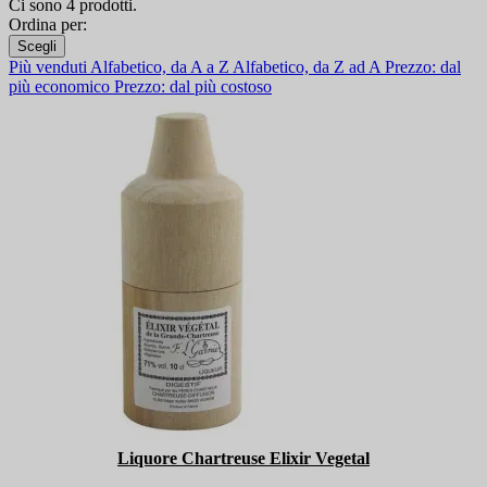
Ci sono 4 prodotti.
Ordina per:
Scegli
Più venduti
Alfabetico, da A a Z
Alfabetico, da Z ad A
Prezzo: dal
più economico
Prezzo: dal più costoso
Liquore Chartreuse Elixir Vegetal