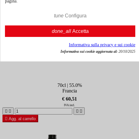
pagina.
tune
Configura
done_all
Accetta
Informativa sulla privacy e sui cookie
Informativa sui cookie aggiornata al:
20/10/2025
Chartreuse Verde Vert
70cl | 55.0%
Francia
€ 60,51
IVA incl.





Agg. al carrello