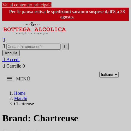
Vai al contenuto principale
Per le pausa estiva le spedizioni saranno sospese dall'8 a 28
agosto.



Annulla

Accedi

Carrello
0
MENÙ
Home
Marchi
Chartreuse
Brand: Chartreuse