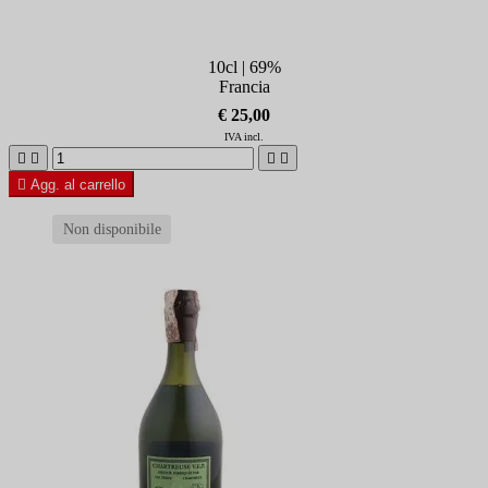
10cl | 69%
Francia
€ 25,00
IVA incl.





Agg. al carrello
Non disponibile