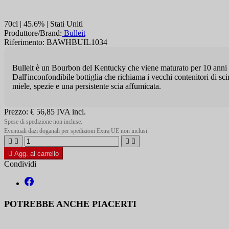
70cl | 45.6% | Stati Uniti
Produttore/Brand:
Bulleit
Riferimento: BAWHBUIL1034
Bulleit è un Bourbon del Kentucky che viene maturato per 10 anni in
Dall'inconfondibile bottiglia che richiama i vecchi contenitori di sc
miele, spezie e una persistente scia affumicata.
Prezzo:
€ 56,85
IVA incl.
Spese di spedizione non incluse.
Eventuali dazi doganali per spedizioni Extra UE non inclusi.





Agg. al carrello
Condividi
POTREBBE ANCHE PIACERTI