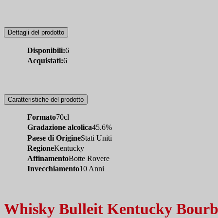
Dettagli del prodotto
Disponibili:
6
Acquistati:
6
Caratteristiche del prodotto
Formato
70cl
Gradazione alcolica
45.6%
Paese di Origine
Stati Uniti
Regione
Kentucky
Affinamento
Botte Rovere
Invecchiamento
10 Anni
Whisky Bulleit Kentucky Bour