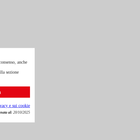
 consenso, anche
lla sezione
a
ivacy e sui cookie
nata al:
20/10/2025