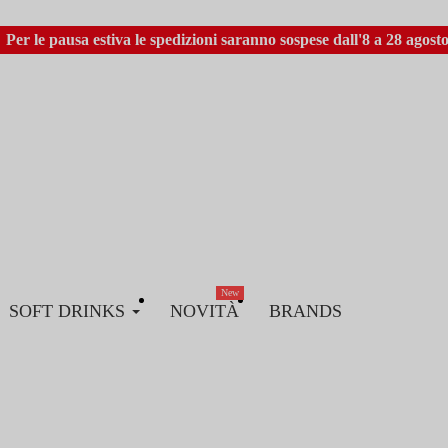
Per le pausa estiva le spedizioni saranno sospese dall'8 a 28 agosto
New
SOFT DRINKS
NOVITÀ
BRANDS