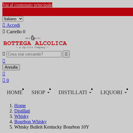
Vai al contenuto principale

Accedi

Carrello
0



Annulla


0
HOME
SHOP
DISTILLATI
LIQUORI
Home
Distillati
Whisky
Bourbon Whisky
Whisky Bulleit Kentucky Bourbon 10Y