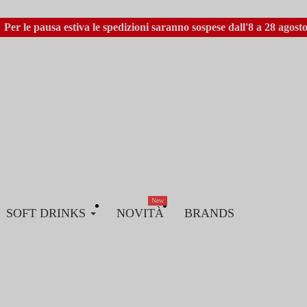
Per le pausa estiva le spedizioni saranno sospese dall'8 a 28 agosto
New
SOFT DRINKS
NOVITÀ
BRANDS