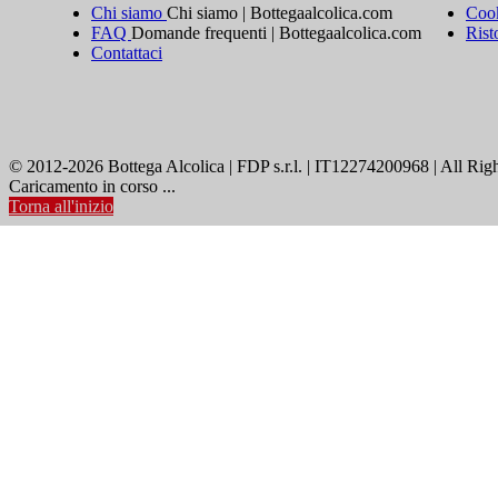
Chi siamo
Chi siamo | Bottegaalcolica.com
Cook
FAQ
Domande frequenti | Bottegaalcolica.com
Rist
Contattaci
© 2012-2026 Bottega Alcolica | FDP s.r.l. | IT12274200968 | All Rig
Caricamento in corso ...
Torna all'inizio