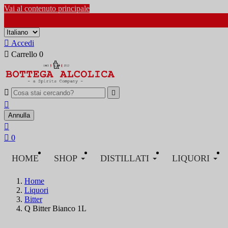
Vai al contenuto principale

Accedi

Carrello
0



Annulla


0
HOME
SHOP
DISTILLATI
LIQUORI
Home
Liquori
Bitter
Q Bitter Bianco 1L