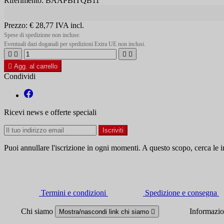
Riferimento: BAAPBITQB11
Prezzo:
€ 28,77
IVA incl.
Spese di spedizione non incluse.
Eventuali dazi doganali per spedizioni Extra UE non inclusi.





Agg. al carrello
Condividi
Ricevi news e offerte speciali
Puoi annullare l'iscrizione in ogni momenti. A questo scopo, cerca le in
Termini e condizioni
Spedizione e consegna
Chi siamo
Informazi
Mostra/nascondi link chi siamo
