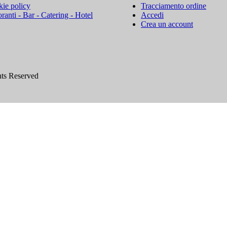
ie policy
Tracciamento ordine
oranti - Bar - Catering - Hotel
Accedi
Crea un account
hts Reserved