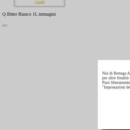
Q Bitter Bianco 1L immagini
Noi di Bottega Al
per altre finalit
Puoi liberamente 
"Impostazioni de