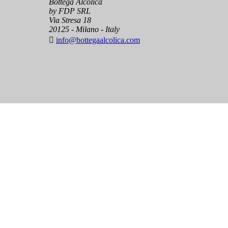
Bottega Alcolica
by FDP SRL
Via Stresa 18
20125 - Milano - Italy

info@bottegaalcolica.com