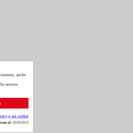
 consenso, anche
lla sezione
a
ivacy e sui cookie
nata al:
20/10/2025