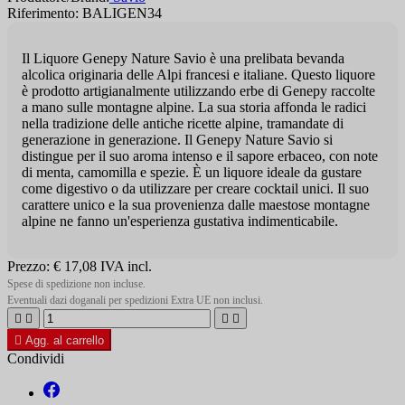
Riferimento: BALIGEN34
Il Liquore Genepy Nature Savio è una prelibata bevanda
alcolica originaria delle Alpi francesi e italiane. Questo liquore
è prodotto artigianalmente utilizzando erbe di Genepy raccolte
a mano sulle montagne alpine. La sua storia affonda le radici
nella tradizione delle antiche ricette alpine, tramandate di
generazione in generazione. Il Genepy Nature Savio si
distingue per il suo aroma intenso e il sapore erbaceo, con note
di menta, camomilla e spezie. È un liquore ideale da gustare
come digestivo o da utilizzare per creare cocktail unici. Il suo
carattere unico e la sua provenienza dalle maestose montagne
alpine ne fanno un'esperienza gustativa indimenticabile.
Prezzo:
€ 17,08
IVA incl.
Spese di spedizione non incluse.
Eventuali dazi doganali per spedizioni Extra UE non inclusi.





Agg. al carrello
Condividi