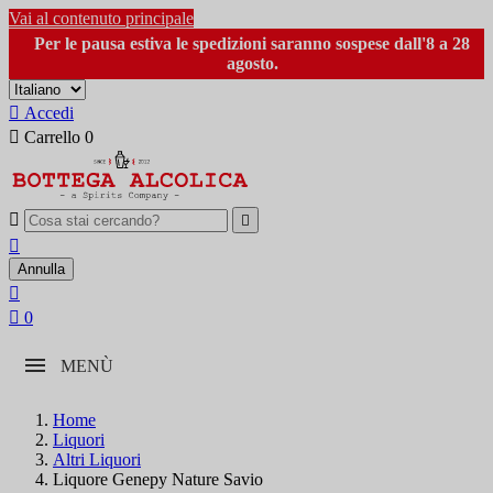
Vai al contenuto principale
Per le pausa estiva le spedizioni saranno sospese dall'8 a 28
agosto.

Accedi

Carrello
0



Annulla


0
MENÙ
Home
Liquori
Altri Liquori
Liquore Genepy Nature Savio