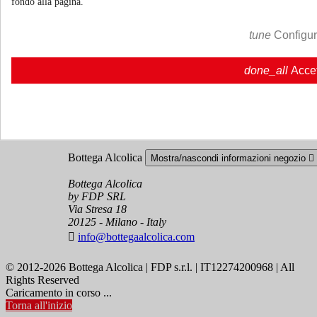
fondo alla pagina.
Cookie policy
Ristoranti - Bar - Catering - Hotel
tune
Configu
Account
Mostra/nascondi i link del tuo account

done_all
Acce
Tracciamento ordine
Accedi
Crea un account
Bottega Alcolica
Mostra/nascondi informazioni negozio

Bottega Alcolica
by FDP SRL
Via Stresa 18
20125 - Milano - Italy

info@bottegaalcolica.com
© 2012-2026 Bottega Alcolica | FDP s.r.l. | IT12274200968 | All
Rights Reserved
Caricamento in corso ...
Torna all'inizio