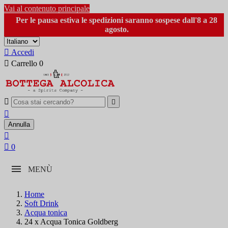
Vai al contenuto principale
Per le pausa estiva le spedizioni saranno sospese dall'8 a 28
agosto.

Accedi

Carrello
0



Annulla


0
MENÙ
Home
Soft Drink
Acqua tonica
24 x Acqua Tonica Goldberg