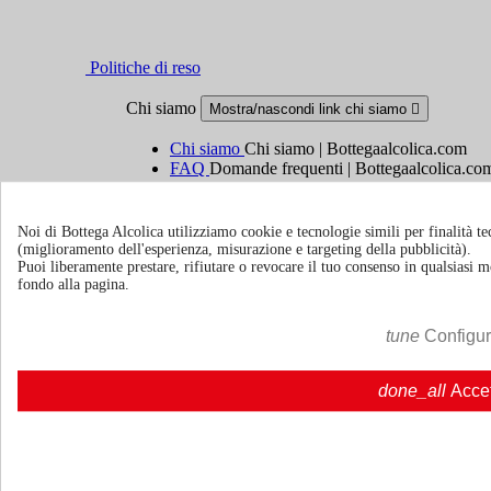
Politiche di reso
Chi siamo
Mostra/nascondi link chi siamo

Chi siamo
Chi siamo | Bottegaalcolica.com
FAQ
Domande frequenti | Bottegaalcolica.co
Contattaci
Noi di Bottega Alcolica utilizziamo cookie e tecnologie simili per finalità tec
Informazioni
Mostra/nascondi link informazioni

(miglioramento dell'esperienza, misurazione e targeting della pubblicità).
Puoi liberamente prestare, rifiutare o revocare il tuo consenso in qualsiasi
fondo alla pagina.
Cookie policy
Ristoranti - Bar - Catering - Hotel
tune
Configu
Account
Mostra/nascondi i link del tuo account

done_all
Acce
Tracciamento ordine
Accedi
Crea un account