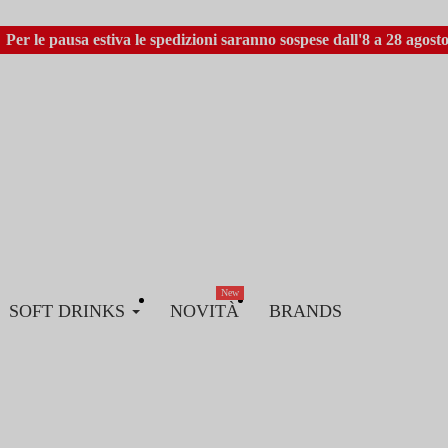
Per le pausa estiva le spedizioni saranno sospese dall'8 a 28 agosto
New
SOFT DRINKS
NOVITÀ
BRANDS