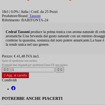
18cl | 0.0% | Italia | Conf. da 25 Pezzi
Produttore/Brand:
Tassoni
Riferimento: BABITONTA-24
Cedral Tassoni
produce la prima tonica con aroma naturale di cedr
aromatiche.Una bevanda dal gusto naturale con un minimo dosaggio di 
contiene la quassina, sostanza dal noto potere amaricante.La base è 
la rende unica nel suo genere.
Prezzo:
€ 41,48
IVA incl.
Spese di spedizione non incluse.
Eventuali dazi doganali per spedizioni Extra UE non inclusi.





Agg. al carrello
Condividi
POTREBBE ANCHE PIACERTI