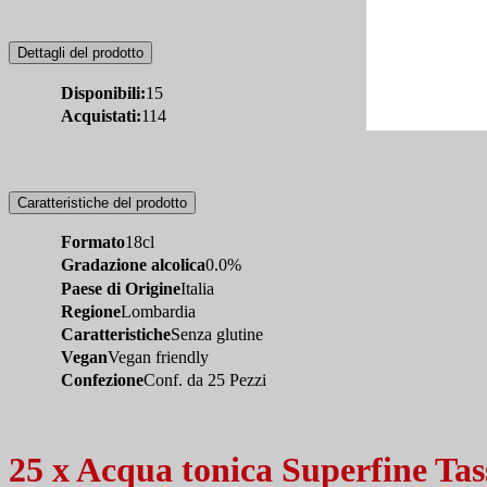
Dettagli del prodotto
Disponibili:
15
Acquistati:
114
Caratteristiche del prodotto
Formato
18cl
Gradazione alcolica
0.0%
Paese di Origine
Italia
Regione
Lombardia
Caratteristiche
Senza glutine
Vegan
Vegan friendly
Confezione
Conf. da 25 Pezzi
25 x Acqua tonica Superfine Tas