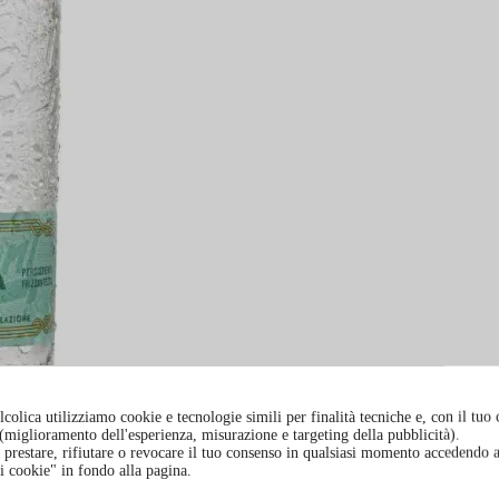
colica utilizziamo cookie e tecnologie simili per finalità tecniche e, con il tuo
à (miglioramento dell'esperienza, misurazione e targeting della pubblicità).
prestare, rifiutare o revocare il tuo consenso in qualsiasi momento accedendo a
i cookie" in fondo alla pagina.