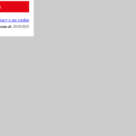
a
ivacy e sui cookie
nata al:
20/10/2025