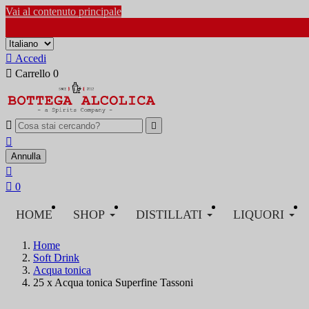
Vai al contenuto principale

Accedi

Carrello
0



Annulla


0
HOME
SHOP
DISTILLATI
LIQUORI
Home
Soft Drink
Acqua tonica
25 x Acqua tonica Superfine Tassoni