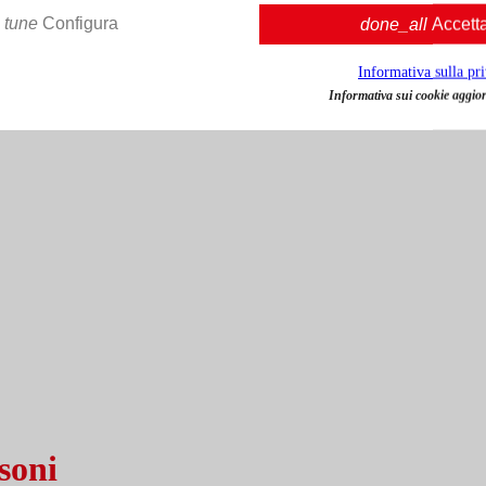
tune
Configura
done_all
Accett
Informativa sulla pr
Informativa sui cookie aggior
soni