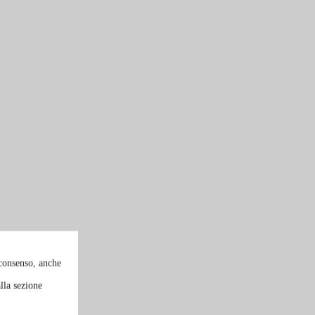
 consenso, anche
lla sezione