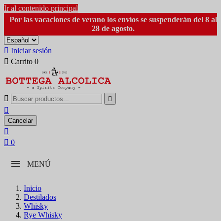
Ir al contenido principal
Por las vacaciones de verano los envíos se suspenderán del 8 al
28 de agosto.

Iniciar sesión

Carrito
0



Cancelar


0
MENÚ
Inicio
Destilados
Whisky
Rye Whisky