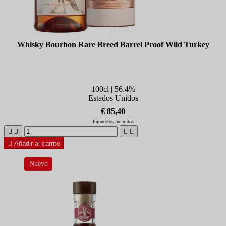
Whisky Bourbon Rare Breed Barrel Proof Wild Turkey
100cl | 56.4%
Estados Unidos
€ 85,40
Impuestos incluidos





Añadir al carrito
Nuevo