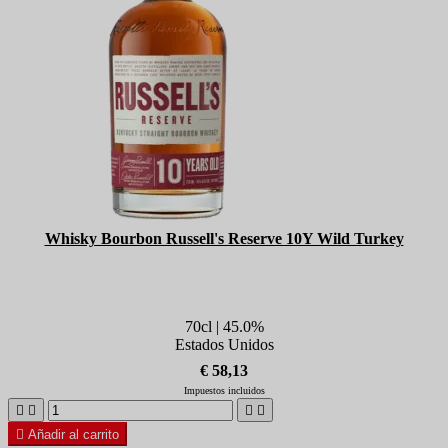
Whisky Bourbon Russell's Reserve 10Y Wild Turkey
70cl | 45.0%
Estados Unidos
€ 58,13
Impuestos incluidos





Añadir al carrito