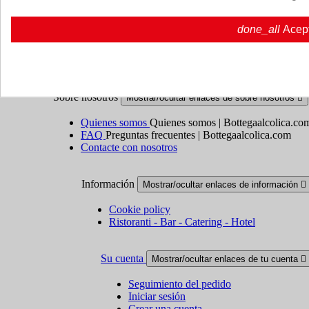
Términos y condiciones
Envío y entrega
done_all
Acep
Políticas de devolución
Sobre nosotros
Mostrar/ocultar enlaces de sobre nosotros

Quienes somos
Quienes somos | Bottegaalcolica.co
FAQ
Preguntas frecuentes | Bottegaalcolica.com
Contacte con nosotros
Información
Mostrar/ocultar enlaces de información

Cookie policy
Ristoranti - Bar - Catering - Hotel
Su cuenta
Mostrar/ocultar enlaces de tu cuenta

Seguimiento del pedido
Iniciar sesión
Crear una cuenta