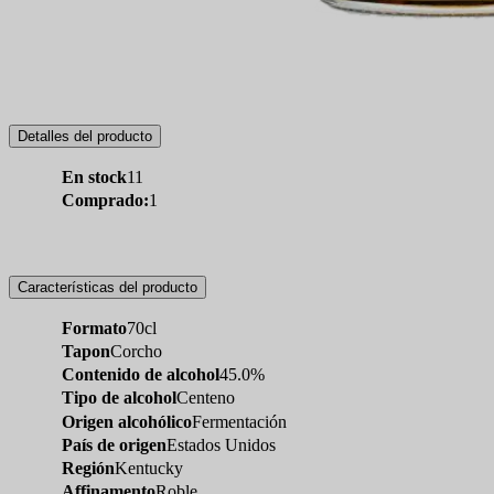
Detalles del producto
En stock
11
Comprado:
1
Características del producto
Formato
70cl
Tapon
Corcho
Contenido de alcohol
45.0%
Tipo de alcohol
Centeno
Origen alcohólico
Fermentación
País de origen
Estados Unidos
Región
Kentucky
Affinamento
Roble