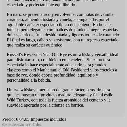
especiado y perfectamente equilibrado.
En nariz se presenta rico y envolvente, con notas de vainilla,
caramelo, almendra tostada y canela, acompañadas por el
agradable carácter especiado típico del centeno. En boca es
intenso pero elegante, con matices de pimienta negra, especias
dulces, cítricos, fruta deshidratada y ligeros toques de caramelo.
El final es largo, cálido y persistente, con un regreso especiado
que realza su carácter auténtico.
Russell’s Reserve 6 Year Old Rye es un whiskey versátil, ideal
para disfrutar solo, con hielo o en coctelería. Su estructura
especiada lo hace especialmente adecuado para grandes
clásicos como el Manhattan, el Old Fashioned y los cócteles a
base de rye, donde aporta profundidad, equilibrio y
personalidad a la bebida.
Un rye whiskey americano de gran carácter, pensado para
quienes buscan un producto maduro, elegante y fiel al estilo
Wild Turkey, con toda la fuerza aromática del centeno y la
suavidad aportada por la crianza en barrica.
Precio:
€ 64,05
Impuestos incluidos
Gastos de envío no incluidos.