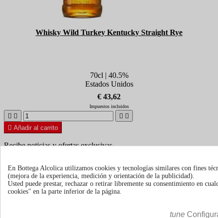
Whisky Wild Turkey Kentucky Straight Rye
70cl | 40.5%
Estados Unidos
€ 43,62
Impuestos incluidos





Añadir al carrito
Recibe noticias y ofertas exclusivas
En Bottega Alcolica utilizamos cookies y tecnologías similares con fines téc
(mejora de la experiencia, medición y orientación de la publicidad).
Puede darse de baja en cualquier momento. Para ello, consulte
Usted puede prestar, rechazar o retirar libremente su consentimiento en cu
nuestra información de contacto en el aviso legal.
cookies" en la parte inferior de la página.
tune
Configur