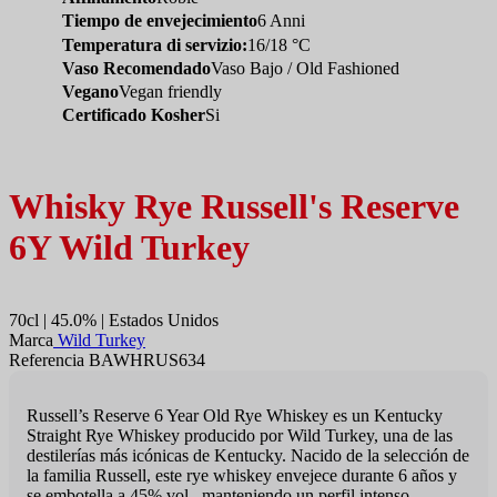
Tiempo de envejecimiento
6 Anni
Temperatura di servizio:
16/18 °C
Vaso Recomendado
Vaso Bajo / Old Fashioned
Vegano
Vegan friendly
Certificado Kosher
Si
Whisky Rye Russell's Reserve
6Y Wild Turkey
70cl | 45.0% | Estados Unidos
Marca
Wild Turkey
Referencia BAWHRUS634
Russell’s Reserve 6 Year Old Rye Whiskey es un Kentucky
Straight Rye Whiskey producido por Wild Turkey, una de las
destilerías más icónicas de Kentucky. Nacido de la selección de
la familia Russell, este rye whiskey envejece durante 6 años y
se embotella a 45% vol., manteniendo un perfil intenso,