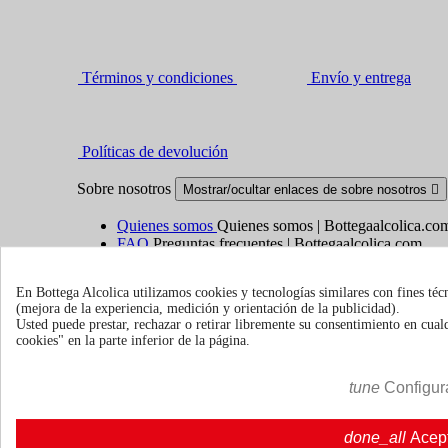
Términos y condiciones
Envío y entrega
Políticas de devolución
Sobre nosotros
Mostrar/ocultar enlaces de sobre nosotros

Quienes somos
Quienes somos | Bottegaalcolica.co
FAQ
Preguntas frecuentes | Bottegaalcolica.com
Contacte con nosotros
En Bottega Alcolica utilizamos cookies y tecnologías similares con fines téc
(mejora de la experiencia, medición y orientación de la publicidad).
Información
Mostrar/ocultar enlaces de información

Usted puede prestar, rechazar o retirar libremente su consentimiento en cu
cookies" en la parte inferior de la página.
Cookie policy
Ristoranti - Bar - Catering - Hotel
tune
Configur
Su cuenta
Mostrar/ocultar enlaces de tu cuenta

done_all
Acep