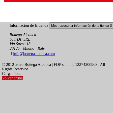
Seguimiento del pedido
Iniciar sesión
Crear una cuenta
Información de la tienda
Mostrar/ocultar información de la tienda

Bottega Alcolica
by FDP SRL
Via Stresa 18
20125 - Milano - Italy

info@bottegaalcolica.com
© 2012-2026 Bottega Alcolica | FDP s.r.l. | IT12274200968 | All
Rights Reserved
Cargando...
Volver arriba