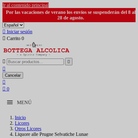
Ir al contenido principal
Por las vacaciones de verano los envíos se suspenderán del 8 al
28 de agosto.

Iniciar sesión

Carrito
0



Cancelar


0
MENÚ
Inicio
Licores
Otros Licores
Liquore alle Prugne Selvatiche Lunae