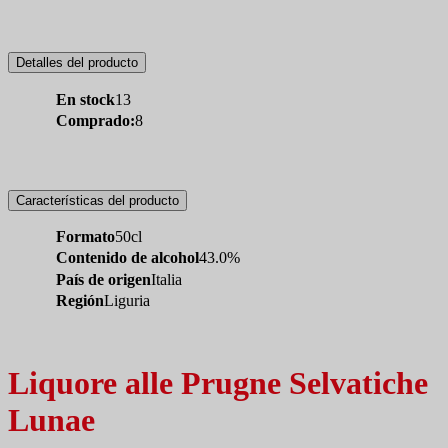
Detalles del producto
En stock
13
Comprado:
8
Características del producto
Formato
50cl
Contenido de alcohol
43.0%
País de origen
Italia
Región
Liguria
Liquore alle Prugne Selvatiche
Lunae