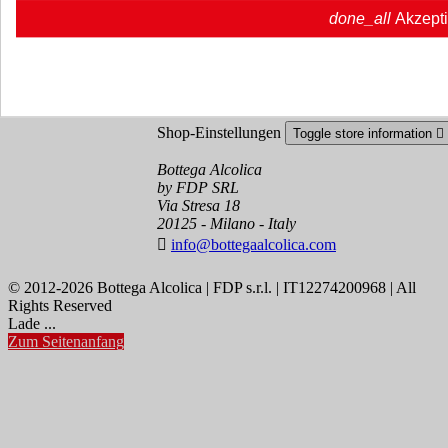
Ihr Konto
Toggle your account links

done_all
Akzept
Sendungsverfolgung
Anmelden
Erstellen Sie ein Konto
Shop-Einstellungen
Toggle store information

Bottega Alcolica
by FDP SRL
Via Stresa 18
20125 - Milano - Italy

info@bottegaalcolica.com
© 2012-2026 Bottega Alcolica | FDP s.r.l. | IT12274200968 | All
Rights Reserved
Lade ...
Zum Seitenanfang