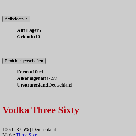
Artikeldetails
Auf Lager
6
Gekauft:
10
Produkteigenschaften
Format
100cl
Alkoholgehalt
37.5%
Ursprungsland
Deutschland
Vodka Three Sixty
100cl | 37.5% | Deutschland
Marke
Three Sixty