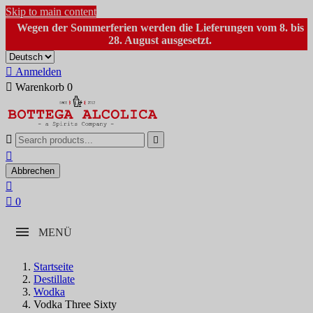
Skip to main content
Wegen der Sommerferien werden die Lieferungen vom 8. bis
28. August ausgesetzt.

Anmelden

Warenkorb
0



Abbrechen


0
MENÜ
Startseite
Destillate
Wodka
Vodka Three Sixty