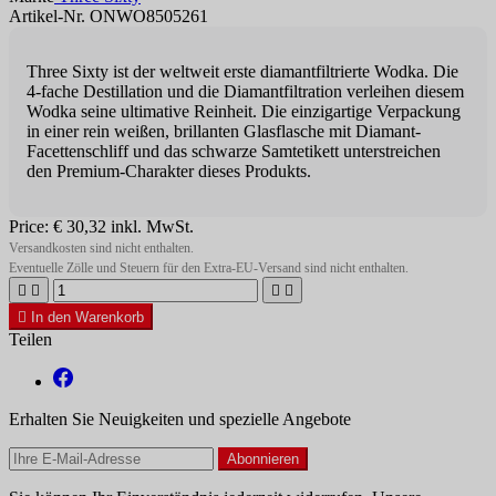
Artikel-Nr. ONWO8505261
Three Sixty ist der weltweit erste diamantfiltrierte Wodka. Die
4-fache Destillation und die Diamantfiltration verleihen diesem
Wodka seine ultimative Reinheit. Die einzigartige Verpackung
in einer rein weißen, brillanten Glasflasche mit Diamant-
Facettenschliff und das schwarze Samtetikett unterstreichen
den Premium-Charakter dieses Produkts.
Price:
€ 30,32
inkl. MwSt.
Versandkosten sind nicht enthalten.
Eventuelle Zölle und Steuern für den Extra-EU-Versand sind nicht enthalten.





In den Warenkorb
Teilen
Erhalten Sie Neuigkeiten und spezielle Angebote