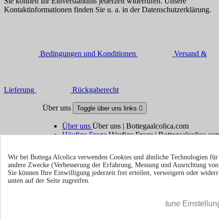
Sie können Ihr Einverständnis jederzeit widerrufen. Unsere
Kontaktinformationen finden Sie u. a. in der Datenschutzerklärung.
Bedingungen und Konditionen
Versand &
Lieferung
Rückgaberecht
Über uns
Toggle über uns links

Über uns
Über uns | Bottegaalcolica.com
Häufige Frage
Häufige Frage | Bottegaalcolica.co
Kontaktieren Sie uns
Wir bei Bottega Alcolica verwenden Cookies und ähnliche Technologien fü
andere Zwecke (Verbesserung der Erfahrung, Messung und Ausrichtung vo
Information
Toggle information links

Sie können Ihre Einwilligung jederzeit frei erteilen, verweigern oder wide
unten auf der Seite zugreifen.
Cookie policy
Ristoranti - Bar - Catering - Hote
tune
Einstellun