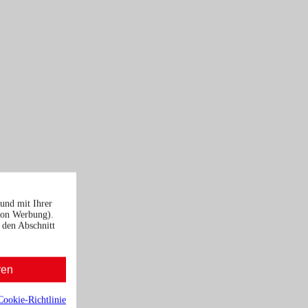
und mit Ihrer
von Werbung).
 den Abschnitt
ren
Cookie-Richtlinie