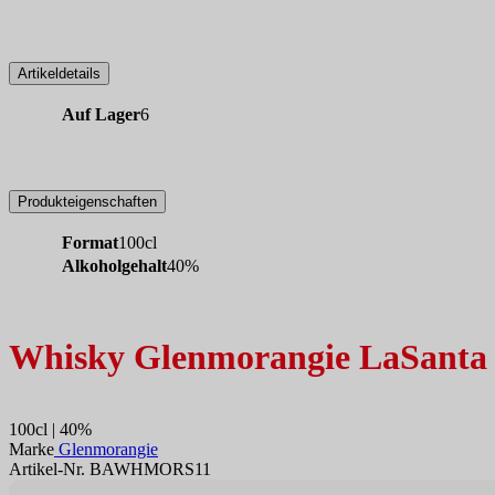
Artikeldetails
Auf Lager
6
Produkteigenschaften
Format
100cl
Alkoholgehalt
40%
Whisky Glenmorangie LaSanta
100cl | 40%
Marke
Glenmorangie
Artikel-Nr. BAWHMORS11