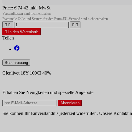
Price:
€ 74,42
inkl. MwSt.
Versandkosten sind nicht enthalten.
Eventuelle Zölle und Steuern für den Extra-EU-Versand sind nicht enthalten.





In den Warenkorb
Teilen
Beschreibung
Glenlivet 18Y 100Cl 40%
Erhalten Sie Neuigkeiten und spezielle Angebote
Sie können Ihr Einverständnis jederzeit widerrufen. Unsere Kontaktin