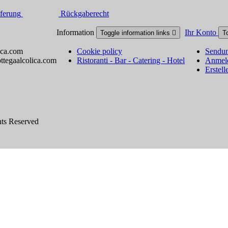
ferung
Rückgaberecht
Information
Ihr Konto
Toggle information links

T
ica.com
Cookie policy
Sendun
ttegaalcolica.com
Ristoranti - Bar - Catering - Hotel
Anmel
Erstell
hts Reserved