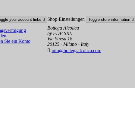
Shop-Einstellungen
oggle your account links

Toggle store information

Bottega Alcolica
gsverfolgung
by FDP SRL
den
Via Stresa 18
en Sie ein Konto
20125 - Milano - Italy

info@bottegaalcolica.com