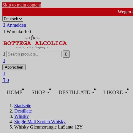
Skip to main content
Wegen d

Anmelden

Warenkorb
0



Abbrechen


0
HOME
SHOP
DESTILLATE
LIKÖRE
Startseite
Destillate
Whisky
Single Malt Scotch Whisky
Whisky Glenmorangie LaSanta 12Y