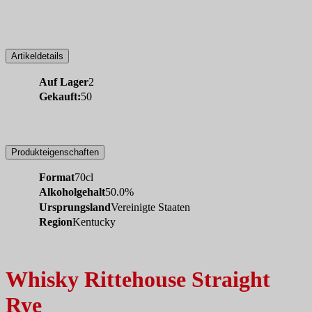
Artikeldetails
Auf Lager
2
Gekauft:
50
Produkteigenschaften
Format
70cl
Alkoholgehalt
50.0%
Ursprungsland
Vereinigte Staaten
Region
Kentucky
Whisky Rittehouse Straight
Rye