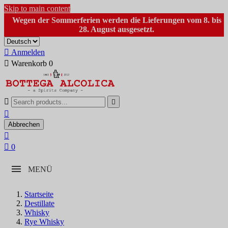
Skip to main content
Wegen der Sommerferien werden die Lieferungen vom 8. bis
28. August ausgesetzt.

Anmelden

Warenkorb
0



Abbrechen


0
MENÜ
Startseite
Destillate
Whisky
Rye Whisky