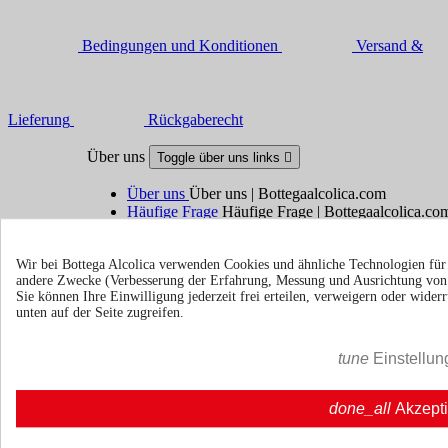
Bedingungen und Konditionen
Versand &
Lieferung
Rückgaberecht
Über uns
Toggle über uns links

Über uns
Über uns | Bottegaalcolica.com
Häufige Frage
Häufige Frage | Bottegaalcolica.co
Kontaktieren Sie uns
Wir bei Bottega Alcolica verwenden Cookies und ähnliche Technologien fü
andere Zwecke (Verbesserung der Erfahrung, Messung und Ausrichtung vo
Information
Toggle information links

Sie können Ihre Einwilligung jederzeit frei erteilen, verweigern oder wide
unten auf der Seite zugreifen.
Cookie policy
Ristoranti - Bar - Catering - Hote
tune
Einstellun
Ihr Konto
Toggle your account links

done_all
Akzept
Sendungsverfolgung
Anmelden