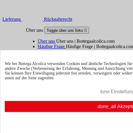
Lieferung
Rückgaberecht
Über uns
Toggle über uns links

Über uns
Über uns | Bottegaalcolica.com
Häufige Frage
Häufige Frage | Bottegaalcolica.co
Kontaktieren Sie uns
Wir bei Bottega Alcolica verwenden Cookies und ähnliche Technologien fü
Information
Toggle information links

andere Zwecke (Verbesserung der Erfahrung, Messung und Ausrichtung vo
Sie können Ihre Einwilligung jederzeit frei erteilen, verweigern oder wide
unten auf der Seite zugreifen.
Cookie policy
Ristoranti - Bar - Catering - Hote
tune
Einstellun
Ihr Konto
Toggle your account links

done_all
Akzept
Sendungsverfolgung
Anmelden
Erstellen Sie ein Konto