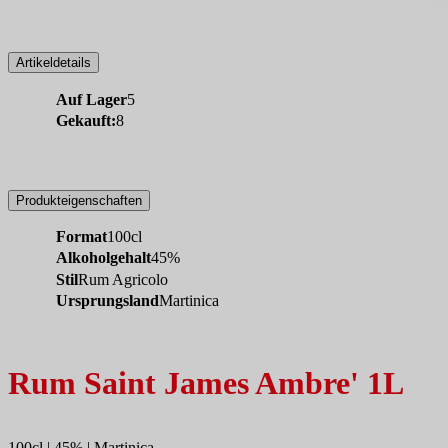
Artikeldetails
Auf Lager
5
Gekauft:
8
Produkteigenschaften
Format
100cl
Alkoholgehalt
45%
Stil
Rum Agricolo
Ursprungsland
Martinica
Rum Saint James Ambre' 1L
100cl | 45% | Martinica