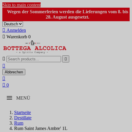
Skip to main content
Wegen der Sommerferien werden die Lieferungen vom 8. bis
28. August ausgesetzt.

Anmelden

Warenkorb
0



Abbrechen


0
MENÜ
Startseite
Destillate
Rum
Rum Saint James Ambre' 1L