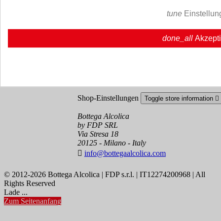
Cookie policy
Ristoranti - Bar - Catering - Hote
tune
Einstellun
Ihr Konto
Toggle your account links

done_all
Akzept
Sendungsverfolgung
Anmelden
Erstellen Sie ein Konto
Shop-Einstellungen
Toggle store information

Bottega Alcolica
by FDP SRL
Via Stresa 18
20125 - Milano - Italy

info@bottegaalcolica.com
© 2012-2026 Bottega Alcolica | FDP s.r.l. | IT12274200968 | All
Rights Reserved
Lade ...
Zum Seitenanfang