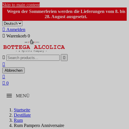
Skip to main content
Wegen der Sommerferien werden die Lieferungen vom 8. bis
28. August ausgesetzt.

Anmelden

Warenkorb
0



Abbrechen


0
MENÜ
Startseite
Destillate
Rum
Rum Pampero Anniversaire