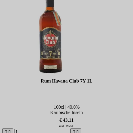
Rum Havana Club 7Y 1L
100cl | 40.0%
Karibische Inseln
€ 43,11
inkl. MwSt.



