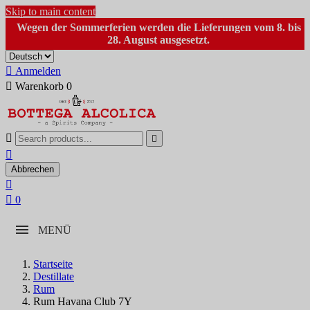
Skip to main content
Wegen der Sommerferien werden die Lieferungen vom 8. bis
28. August ausgesetzt.

Anmelden

Warenkorb
0



Abbrechen


0
MENÜ
Startseite
Destillate
Rum
Rum Havana Club 7Y