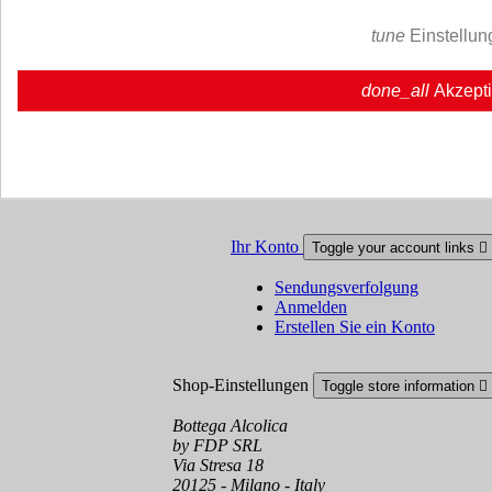
Über uns
Über uns | Bottegaalcolica.com
tune
Einstellun
Häufige Frage
Häufige Frage | Bottegaalcolica.co
Kontaktieren Sie uns
done_all
Akzept
Information
Toggle information links

Cookie policy
Ristoranti - Bar - Catering - Hote
Ihr Konto
Toggle your account links

Sendungsverfolgung
Anmelden
Erstellen Sie ein Konto
Shop-Einstellungen
Toggle store information

Bottega Alcolica
by FDP SRL
Via Stresa 18
20125 - Milano - Italy