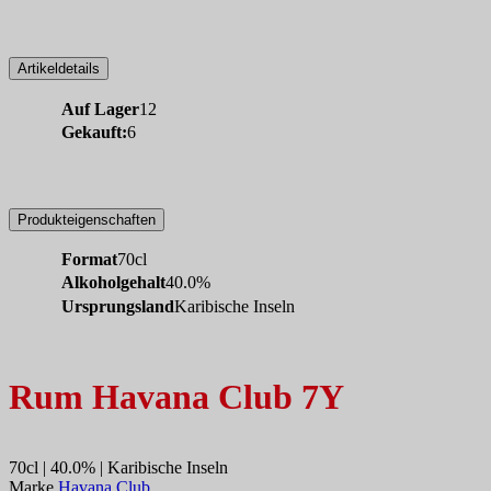
Artikeldetails
Auf Lager
12
Gekauft:
6
Produkteigenschaften
Format
70cl
Alkoholgehalt
40.0%
Ursprungsland
Karibische Inseln
Rum Havana Club 7Y
70cl | 40.0% | Karibische Inseln
Marke
Havana Club