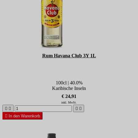
Rum Havana Club 3Y 1L
100cl | 40.0%
Karibische Inseln
€ 24,91
inkl. MwSt.





In den Warenkorb