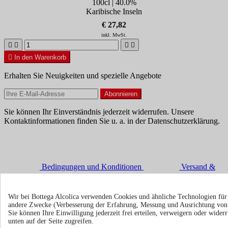
100cl | 40.0%
Karibische Inseln
€ 27,82
inkl. MwSt.





In den Warenkorb
Erhalten Sie Neuigkeiten und spezielle Angebote
Sie können Ihr Einverständnis jederzeit widerrufen. Unsere
Kontaktinformationen finden Sie u. a. in der Datenschutzerklärung.
Bedingungen und Konditionen
Versand &
Wir bei Bottega Alcolica verwenden Cookies und ähnliche Technologien fü
Lieferung
Rückgaberecht
andere Zwecke (Verbesserung der Erfahrung, Messung und Ausrichtung vo
Sie können Ihre Einwilligung jederzeit frei erteilen, verweigern oder wide
unten auf der Seite zugreifen.
Über uns
Toggle über uns links
