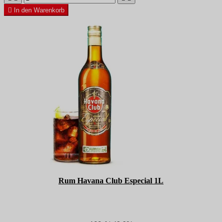

In den Warenkorb
Rum Havana Club Especial 1L