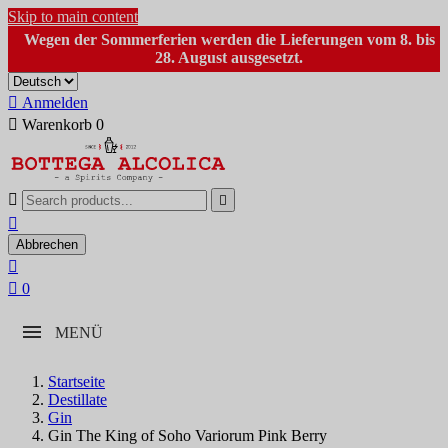
Skip to main content
Wegen der Sommerferien werden die Lieferungen vom 8. bis
28. August ausgesetzt.

Anmelden

Warenkorb
0



Abbrechen


0
MENÜ
Startseite
Destillate
Gin
Gin The King of Soho Variorum Pink Berry