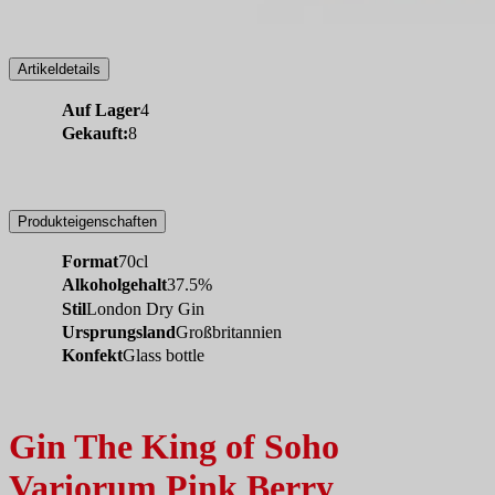
Artikeldetails
Auf Lager
4
Gekauft:
8
Produkteigenschaften
Format
70cl
Alkoholgehalt
37.5%
Stil
London Dry Gin
Ursprungsland
Großbritannien
Konfekt
Glass bottle
Gin The King of Soho
Variorum Pink Berry