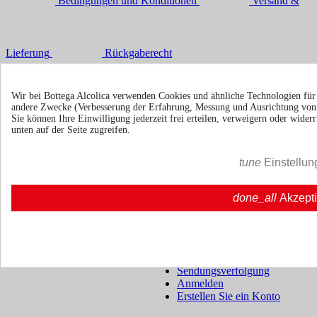
Bedingungen und Konditionen
Versand &
Lieferung
Rückgaberecht
Über uns
Toggle über uns links

Wir bei Bottega Alcolica verwenden Cookies und ähnliche Technologien fü
Über uns
Über uns | Bottegaalcolica.com
andere Zwecke (Verbesserung der Erfahrung, Messung und Ausrichtung vo
Häufige Frage
Häufige Frage | Bottegaalcolica.co
Sie können Ihre Einwilligung jederzeit frei erteilen, verweigern oder wide
unten auf der Seite zugreifen.
Kontaktieren Sie uns
tune
Einstellun
Information
Toggle information links

Cookie policy
done_all
Akzept
Ristoranti - Bar - Catering - Hote
Ihr Konto
Toggle your account links

Sendungsverfolgung
Anmelden
Erstellen Sie ein Konto