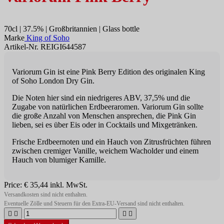
70cl | 37.5% | Großbritannien | Glass bottle
Marke
King of Soho
Artikel-Nr. REIGI644587
Variorum Gin ist eine Pink Berry Edition des originalen King
of Soho London Dry Gin.
Die Noten hier sind ein niedrigeres ABV, 37,5% und die
Zugabe von natürlichen Erdbeeraromen. Variorum Gin sollte
die große Anzahl von Menschen ansprechen, die Pink Gin
lieben, sei es über Eis oder in Cocktails und Mixgetränken.
Frische Erdbeernoten und ein Hauch von Zitrusfrüchten führen
zwischen cremiger Vanille, weichem Wacholder und einem
Hauch von blumiger Kamille.
Price:
€ 35,44
inkl. MwSt.
Versandkosten sind nicht enthalten.
Eventuelle Zölle und Steuern für den Extra-EU-Versand sind nicht enthalten.



