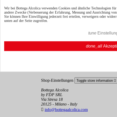
Häufige Frage
Häufige Frage | Bottegaalcolica.co
Kontaktieren Sie uns
Wir bei Bottega Alcolica verwenden Cookies und ähnliche Technologien fü
andere Zwecke (Verbesserung der Erfahrung, Messung und Ausrichtung vo
Sie können Ihre Einwilligung jederzeit frei erteilen, verweigern oder wide
Information
Toggle information links

unten auf der Seite zugreifen.
Cookie policy
tune
Einstellun
Ristoranti - Bar - Catering - Hote
done_all
Akzept
Ihr Konto
Toggle your account links

Sendungsverfolgung
Anmelden
Erstellen Sie ein Konto
Shop-Einstellungen
Toggle store information

Bottega Alcolica
by FDP SRL
Via Stresa 18
20125 - Milano - Italy

info@bottegaalcolica.com