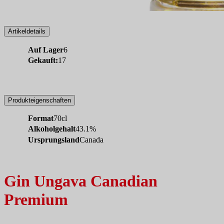
Artikeldetails
Auf Lager
6
Gekauft:
17
Produkteigenschaften
Format
70cl
Alkoholgehalt
43.1%
Ursprungsland
Canada
Gin Ungava Canadian
Premium