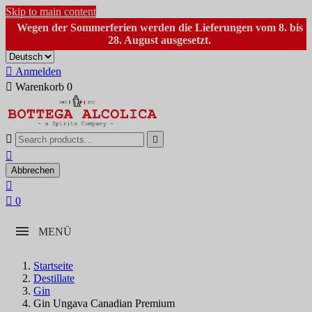
Skip to main content
Wegen der Sommerferien werden die Lieferungen vom 8. bis
28. August ausgesetzt.

Anmelden

Warenkorb
0



Abbrechen


0
MENÜ
Startseite
Destillate
Gin
Gin Ungava Canadian Premium