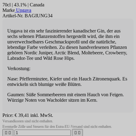
70cl | 43.1% | Canada
Marke
Ungava
Artikel-Nr. BAGIUNG34
Ungava ist ein sehr faszinierender kanadischer Gin, der aus
sechs seltenen Pflanzenstoffen hergestellt wird, die ihm ein
unverwechselbares Geschmacksprofil und die natürliche,
lebendige Farbe verleihen. Zu diesen handverlesenen Pflanzen
gehören Nordic Juniper, Arctic Blend, Moltebeere, Crowberry,
Labrador-Tee und Wild Rose Hips.
Verkostung:
Nase: Pfefferminztee, Kiefer und ein Hauch Zitronenquark. Es
entwickeln sich blumige weiße Blüten.
Gaumen: Süße Sommerbeeren mit einem Hauch von Feigen.
Würzige Noten von Wacholder sitzen im Kern.
Price:
€ 39,41
inkl. MwSt.
Versandkosten sind nicht enthalten.
Eventuelle Zölle und Steuern für den Extra-EU-Versand sind nicht enthalten.



