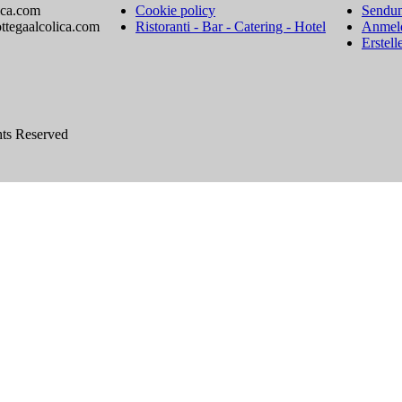
ica.com
Cookie policy
Sendun
ttegaalcolica.com
Ristoranti - Bar - Catering - Hotel
Anmel
Erstell
hts Reserved