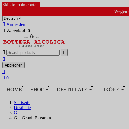
Skip to main content
Wegen d

Anmelden

Warenkorb
0



Abbrechen


0
HOME
SHOP
DESTILLATE
LIKÖRE
Startseite
Destillate
Gin
Gin Granit Bavarian