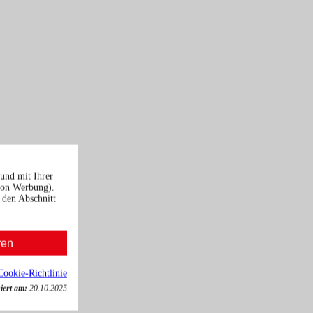
und mit Ihrer
von Werbung).
 den Abschnitt
ren
Cookie-Richtlinie
iert am:
20.10.2025