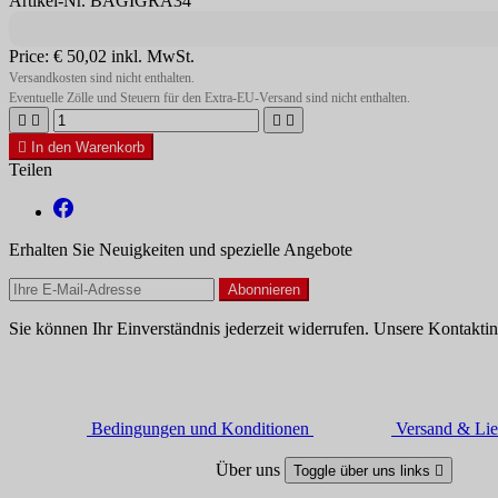
Artikel-Nr. BAGIGRA34
Price:
€ 50,02
inkl. MwSt.
Versandkosten sind nicht enthalten.
Eventuelle Zölle und Steuern für den Extra-EU-Versand sind nicht enthalten.





In den Warenkorb
Teilen
Erhalten Sie Neuigkeiten und spezielle Angebote
Sie können Ihr Einverständnis jederzeit widerrufen. Unsere Kontaktin
Bedingungen und Konditionen
Versand & Lie
Über uns
Toggle über uns links
