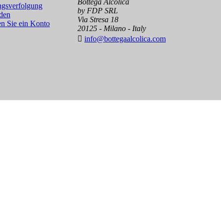
Bottega Alcolica
gsverfolgung
by FDP SRL
den
Via Stresa 18
en Sie ein Konto
20125 - Milano - Italy

info@bottegaalcolica.com