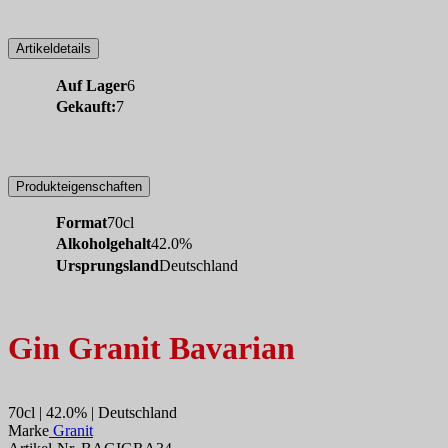
Artikeldetails
Auf Lager
6
Gekauft:
7
Produkteigenschaften
Format
70cl
Alkoholgehalt
42.0%
Ursprungsland
Deutschland
Gin Granit Bavarian
70cl | 42.0% | Deutschland
Marke
Granit