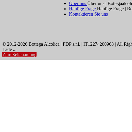
Über uns
Über uns | Bottegaalcol
Häufige Frage
Häufige Frage | Bo
Kontaktieren Sie uns
© 2012-2026 Bottega Alcolica | FDP s.r.l. | IT12274200968 | All Rig
Lade ...
Zum Seitenanfang