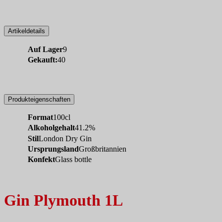
Artikeldetails
Auf Lager
9
Gekauft:
40
Produkteigenschaften
Format
100cl
Alkoholgehalt
41.2%
Stil
London Dry Gin
Ursprungsland
Großbritannien
Konfekt
Glass bottle
Gin Plymouth 1L