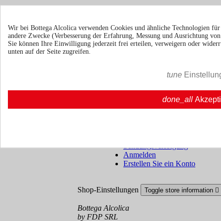
Über uns
Toggle über uns links

Wir bei Bottega Alcolica verwenden Cookies und ähnliche Technologien fü
Über uns
Über uns | Bottegaalcolica.com
andere Zwecke (Verbesserung der Erfahrung, Messung und Ausrichtung vo
Häufige Frage
Häufige Frage | Bottegaalcolica.co
Sie können Ihre Einwilligung jederzeit frei erteilen, verweigern oder wide
Kontaktieren Sie uns
unten auf der Seite zugreifen.
Information
tune
Einstellun
Toggle information links

Cookie policy
done_all
Akzept
Ristoranti - Bar - Catering - Hote
Ihr Konto
Toggle your account links

Sendungsverfolgung
Anmelden
Erstellen Sie ein Konto
Shop-Einstellungen
Toggle store information

Bottega Alcolica
by FDP SRL