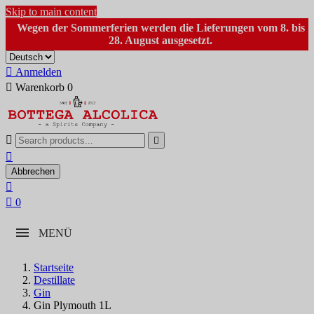
Skip to main content
Wegen der Sommerferien werden die Lieferungen vom 8. bis
28. August ausgesetzt.

Anmelden

Warenkorb
0



Abbrechen


0
MENÜ
Startseite
Destillate
Gin
Gin Plymouth 1L