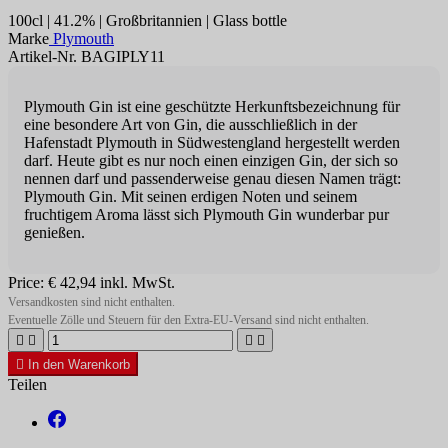
100cl | 41.2% | Großbritannien | Glass bottle
Marke
Plymouth
Artikel-Nr. BAGIPLY11
Plymouth Gin ist eine geschützte Herkunftsbezeichnung für
eine besondere Art von Gin, die ausschließlich in der
Hafenstadt Plymouth in Südwestengland hergestellt werden
darf. Heute gibt es nur noch einen einzigen Gin, der sich so
nennen darf und passenderweise genau diesen Namen trägt:
Plymouth Gin.
Mit seinen erdigen Noten und seinem
fruchtigem Aroma lässt sich Plymouth Gin wunderbar pur
genießen.
Price:
€ 42,94
inkl. MwSt.
Versandkosten sind nicht enthalten.
Eventuelle Zölle und Steuern für den Extra-EU-Versand sind nicht enthalten.





In den Warenkorb
Teilen